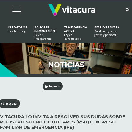
PLATAFORMA
SOLICITAR
TRANSPARENCIA
GESTIÓN ABIERTA
Ley del Lobby
INFORMACIÓN
ACTIVA
Panel de ingresos,
Ley de
Ley de
gastos y personal
Saltar al contenido
Transparencia
Transparencia
NOTICIAS
Imprimir
Escuchar
VITACURA LO INVITA A RESOLVER SUS DUDAS SOBRE
REGISTRO SOCIAL DE HOGARES (RSH) E INGRESO
FAMILIAR DE EMERGENCIA (IFE)