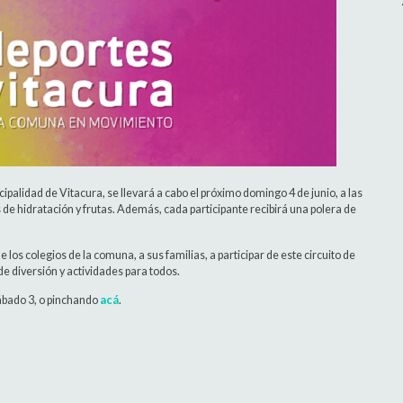
palidad de Vitacura, se llevará a cabo el próximo domingo 4 de junio, a las
de hidratación y frutas. Además, cada participante recibirá una polera de
los colegios de la comuna, a sus familias, a participar de este circuito de
e diversión y actividades para todos.
sábado 3, o pinchando
acá
.