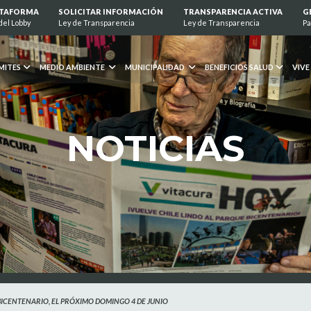
ATAFORMA
SOLICITAR INFORMACIÓN
TRANSPARENCIA ACTIVA
G
del Lobby
Ley de Transparencia
Ley de Transparencia
Pa
MITES
MEDIO AMBIENTE
MUNICIPALIDAD
BENEFICIOS SALUD
VIVE
NOTICIAS
 BICENTENARIO, EL PRÓXIMO DOMINGO 4 DE JUNIO