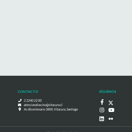
CONTACTO
SÍGUENOS
2 2240 22 00
atencionalvecino@vitacura.cl
Av. Bicentenario 3800, Vitacura, Santiago