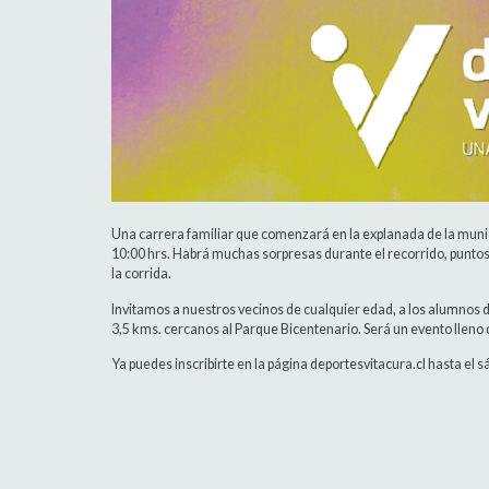
Una carrera familiar que comenzará en la explanada de la munici
10:00 hrs. Habrá muchas sorpresas durante el recorrido, puntos 
la corrida.
Invitamos a nuestros vecinos de cualquier edad, a los alumnos de 
3,5 kms. cercanos al Parque Bicentenario. Será un evento lleno d
Ya puedes inscribirte en la página deportesvitacura.cl hasta el 