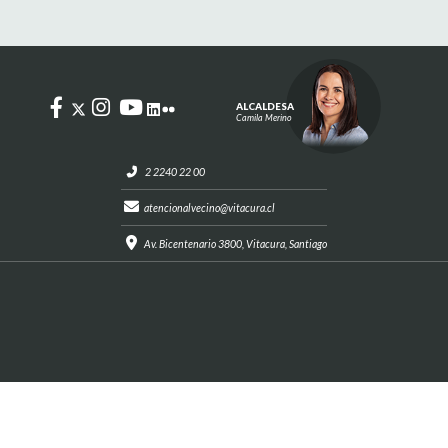
ALCALDESA
Camila Merino
2 2240 22 00
atencionalvecino@vitacura.cl
Av. Bicentenario 3800, Vitacura, Santiago