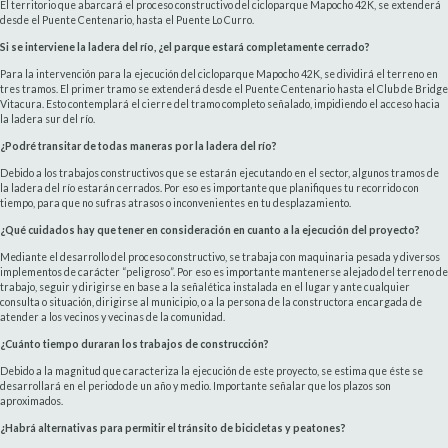
El territorio que abarcará el proceso constructivo del cicloparque Mapocho 42K, se extenderá
desde el Puente Centenario, hasta el Puente Lo Curro.
Si se interviene la ladera del río, ¿el parque estará completamente cerrado?
Para la intervención para la ejecución del cicloparque Mapocho 42K, se dividirá el terreno en
tres tramos. El primer tramo se extenderá desde el Puente Centenario hasta el Club de Bridge
Vitacura. Esto contemplará el cierre del tramo completo señalado, impidiendo el acceso hacia
la ladera sur del río.
¿Podré transitar de todas maneras por la ladera del río?
Debido a los trabajos constructivos que se estarán ejecutando en el sector, algunos tramos de
la ladera del río estarán cerrados. Por eso es importante que planifiques tu recorrido con
tiempo, para que no sufras atrasos o inconvenientes en tu desplazamiento.
¿Qué cuidados hay que tener en consideración en cuanto a la ejecución del proyecto?
Mediante el desarrollo del proceso constructivo, se trabaja con maquinaria pesada y diversos
implementos de carácter “peligroso”. Por eso es importante mantenerse alejado del terreno de
trabajo, seguir y dirigirse en base a la señalética instalada en el lugar y ante cualquier
consulta o situación, dirigirse al municipio, o a la persona de la constructora encargada de
atender a los vecinos y vecinas de la comunidad.
¿Cuánto tiempo duraran los trabajos de construcción?
Debido a la magnitud que caracteriza la ejecución de este proyecto, se estima que éste se
desarrollará en el periodo de un año y medio. Importante señalar que los plazos son
aproximados.
¿Habrá alternativas para permitir el tránsito de bicicletas y peatones?