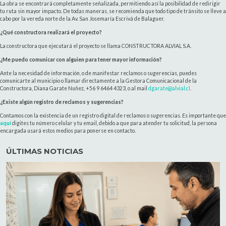
La obra se encontrará completamente señalizada, permitiendo así la posibilidad de redirigir
tu ruta sin mayor impacto. De todas maneras, se recomienda que todo tipo de tránsito se lleve a
cabo por la vereda norte de la Av. San Josemaría Escrivá de Balaguer.
¿Qué constructora realizará el proyecto?
La constructora que ejecutará el proyecto se llama CONSTRUCTORA ALVIAL S.A.
¿Me puedo comunicar con alguien para tener mayor información?
Ante la necesidad de información, o de manifestar reclamos o sugerencias, puedes
comunicarte al municipio o llamar directamente a la Gestora Comunicacional de la
Constructora, Diana Garate Nuñez, +56 9 6464 4323, o al mail
dgarate@alvial.cl
.
¿Existe algún registro de reclamos y sugerencias?
Contamos con la existencia de un registro digital de reclamos o sugerencias. Es importante que
aquí
digites tu número celular y tu email, debido a que para atender tu solicitud, la persona
encargada usará estos medios para ponerse en contacto.
ÚLTIMAS NOTICIAS