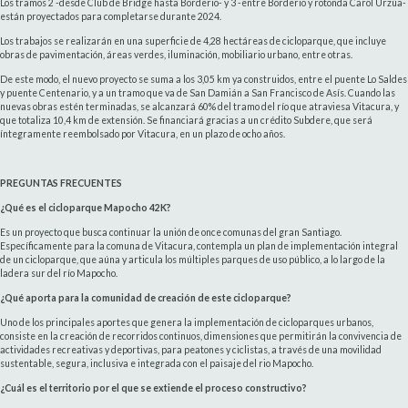
Los tramos 2 -desde Club de Bridge hasta Borderio- y 3 -entre Borderio y rotonda Carol Urzúa-
están proyectados para completarse durante 2024.
Los trabajos se realizarán en una superficie de 4,28 hectáreas de cicloparque, que incluye
obras de pavimentación, áreas verdes, iluminación, mobiliario urbano, entre otras.
De este modo, el nuevo proyecto se suma a los 3,05 km ya construidos, entre el puente Lo Saldes
y puente Centenario, y a un tramo que va de San Damián a San Francisco de Asís. Cuando las
nuevas obras estén terminadas, se alcanzará 60% del tramo del río que atraviesa Vitacura, y
que totaliza 10,4 km de extensión. Se financiará gracias a un crédito Subdere, que será
íntegramente reembolsado por Vitacura, en un plazo de ocho años.
PREGUNTAS FRECUENTES
¿Qué es el cicloparque Mapocho 42K?
Es un proyecto que busca continuar la unión de once comunas del gran Santiago.
Específicamente para la comuna de Vitacura, contempla un plan de implementación integral
de un cicloparque, que aúna y articula los múltiples parques de uso público, a lo largo de la
ladera sur del río Mapocho.
¿Qué aporta para la comunidad de creación de este cicloparque?
Uno de los principales aportes que genera la implementación de cicloparques urbanos,
consiste en la creación de recorridos continuos, dimensiones que permitirán la convivencia de
actividades recreativas y deportivas, para peatones y ciclistas, a través de una movilidad
sustentable, segura, inclusiva e integrada con el paisaje del rio Mapocho.
¿Cuál es el territorio por el que se extiende el proceso constructivo?