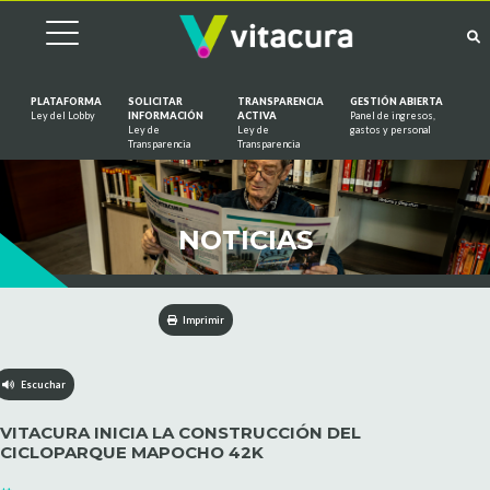
PLATAFORMA
SOLICITAR
TRANSPARENCIA
GESTIÓN ABIERTA
Ley del Lobby
INFORMACIÓN
ACTIVA
Panel de ingresos,
Ley de
Ley de
gastos y personal
Saltar al contenido
Transparencia
Transparencia
NOTICIAS
Imprimir
Escuchar
VITACURA INICIA LA CONSTRUCCIÓN DEL
CICLOPARQUE MAPOCHO 42K