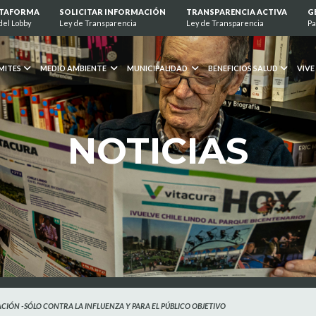
ATAFORMA
SOLICITAR INFORMACIÓN
TRANSPARENCIA ACTIVA
G
del Lobby
Ley de Transparencia
Ley de Transparencia
Pa
MITES
MEDIO AMBIENTE
MUNICIPALIDAD
BENEFICIOS SALUD
VIVE
NOTICIAS
IÓN -SÓLO CONTRA LA INFLUENZA Y PARA EL PÚBLICO OBJETIVO