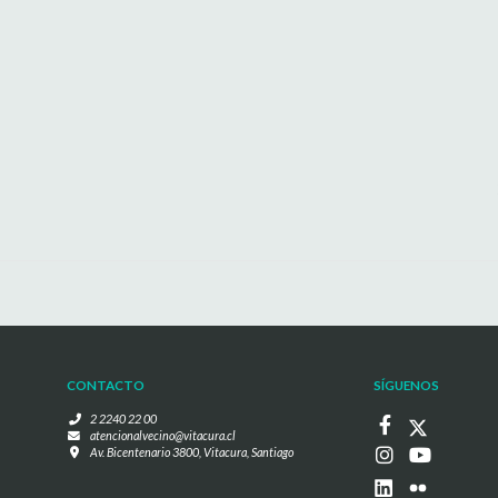
CONTACTO
SÍGUENOS
2 2240 22 00
atencionalvecino@vitacura.cl
Av. Bicentenario 3800, Vitacura, Santiago