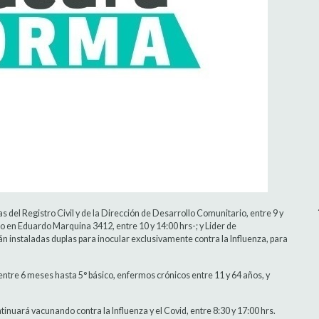
as del Registro Civil y de la Dirección de Desarrollo Comunitario, entre 9 y
o en Eduardo Marquina 3412, entre 10 y 14:00 hrs-; y Lider de
 instaladas duplas para inocular exclusivamente contra la Influenza, para
entre 6 meses hasta 5° básico, enfermos crónicos entre 11 y 64 años, y
tinuará vacunando contra la Influenza y el Covid, entre 8:30 y 17:00 hrs.