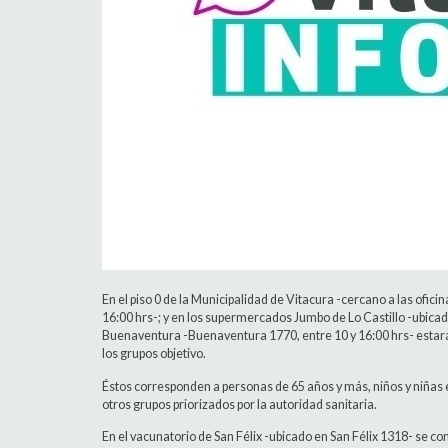
En el piso 0 de la Municipalidad de Vitacura -cercano a las oficin
16:00 hrs-; y en los supermercados Jumbo de Lo Castillo -ubicad
Buenaventura -Buenaventura 1770, entre 10 y 16:00 hrs- estarán
los grupos objetivo.
Éstos corresponden a personas de 65 años y más, niños y niñas 
otros grupos priorizados por la autoridad sanitaria.
En el vacunatorio de San Félix -ubicado en San Félix 1318- se con