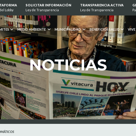
ATAFORMA
SOLICITAR INFORMACIÓN
TRANSPARENCIA ACTIVA
G
del Lobby
Ley de Transparencia
Ley de Transparencia
Pa
MITES
MEDIO AMBIENTE
MUNICIPALIDAD
BENEFICIOS SALUD
VIVE
NOTICIAS
OMÁTICOS