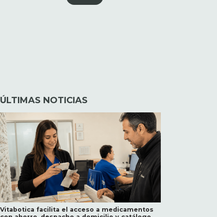
ÚLTIMAS NOTICIAS
Vitabotica facilita el acceso a medicamentos
con ahorro, despacho a domicilio y catálogo