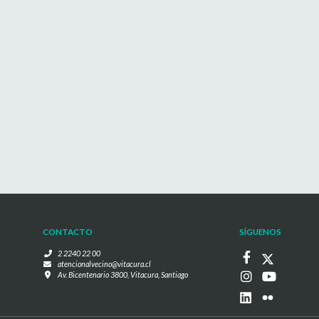
CONTACTO
SÍGUENOS
2 2240 22 00
atencionalvecino@vitacura.cl
Av. Bicentenario 3800, Vitacura, Santiago