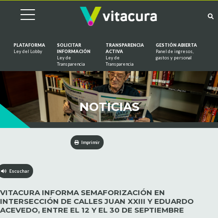
PLATAFORMA
SOLICITAR
TRANSPARENCIA
GESTIÓN ABIERTA
Ley del Lobby
INFORMACIÓN
ACTIVA
Panel de ingresos,
Ley de
Ley de
gastos y personal
Saltar al contenido
Transparencia
Transparencia
NOTICIAS
Imprimir
Escuchar
VITACURA INFORMA SEMAFORIZACIÓN EN
INTERSECCIÓN DE CALLES JUAN XXIII Y EDUARDO
ACEVEDO, ENTRE EL 12 Y EL 30 DE SEPTIEMBRE