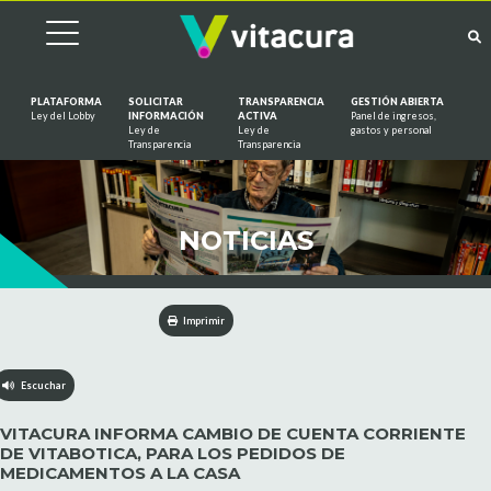
PLATAFORMA
SOLICITAR
TRANSPARENCIA
GESTIÓN ABIERTA
Ley del Lobby
INFORMACIÓN
ACTIVA
Panel de ingresos,
Ley de
Ley de
gastos y personal
Saltar al contenido
Transparencia
Transparencia
NOTICIAS
Imprimir
Escuchar
VITACURA INFORMA CAMBIO DE CUENTA CORRIENTE
DE VITABOTICA, PARA LOS PEDIDOS DE
MEDICAMENTOS A LA CASA