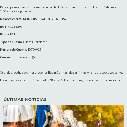
Para el pago a través de transferencia electrónica, los nuevos datos -desde el 1 de mayo de
2021- son los siguientes:
Nombre cuenta
: MUNICIPALIDAD DE VITACURA
RUT
: 69.266.600
Banco
: BCI
Tipo de Cuenta
: Cuenta Corriente
Número de Cuenta
: 10700935
Correo
: transferencias@vitacura.cl
Cuando el pedido sea ingresado, les llegará un mail de confirmación a sus respectivos correos.
Las entregas se realizarán entre las 48 y las 72 horas hábiles, posteriores a la transacción.
ÚLTIMAS NOTICIAS