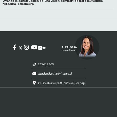
Avanza la construcción de una visión compartida para la Avenida
Vitacura–Tabancura
ALCALDESA
Camila Merino
2 2240 22 00
atencionalvecino@vitacura.cl
Av. Bicentenario 3800, Vitacura, Santiago