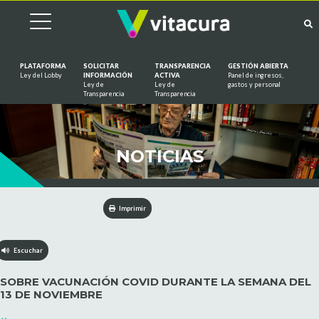
PLATAFORMA
SOLICITAR
TRANSPARENCIA
GESTIÓN ABIERTA
Ley del Lobby
INFORMACIÓN
ACTIVA
Panel de ingresos,
Ley de
Ley de
gastos y personal
Saltar al contenido
Transparencia
Transparencia
NOTICIAS
Imprimir
Escuchar
SOBRE VACUNACIÓN COVID DURANTE LA SEMANA DEL
13 DE NOVIEMBRE