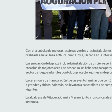
Con el propósito de mejorar las áreas verdes y las instalaciones
realizadas en la Plaza Arthur Conan Doyle, ubicada en la inter
La renovación de la plaza incluye la instalación de un cierre per
creación de mejores áreas de descanso, un bebedero para pers
sector de juegos infantiles con toldos protectores, mesas de pic
La ceremonia de inauguración fue un evento familiar que contó c
a grandes y chicos. Además, se llevaron a cabo talleres de com
gigantes.
La alcaldesa de Vitacura, Camila Merino, junto a los concejale
instancia.