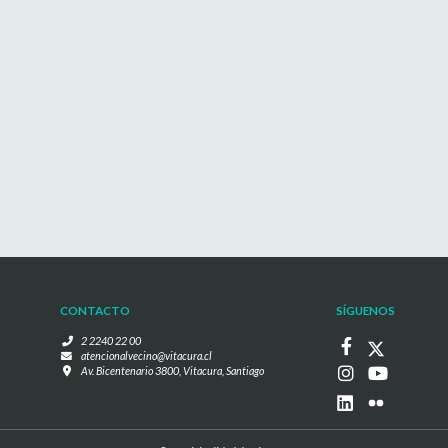
CONTACTO
SÍGUENOS
2 2240 22 00
atencionalvecino@vitacura.cl
Av. Bicentenario 3800, Vitacura, Santiago