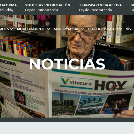
ATAFORMA
SOLICITAR INFORMACIÓN
TRANSPARENCIA ACTIVA
G
del Lobby
Ley de Transparencia
Ley de Transparencia
Pa
MITES
MEDIO AMBIENTE
MUNICIPALIDAD
BENEFICIOS SALUD
VIVE
NOTICIAS