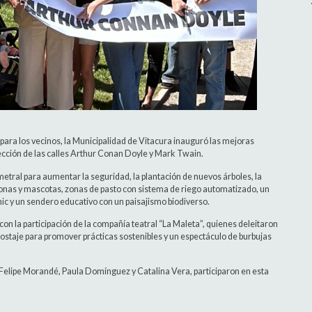
 para los vecinos, la Municipalidad de Vitacura inauguró las mejoras
sección de las calles Arthur Conan Doyle y Mark Twain.
imetral para aumentar la seguridad, la plantación de nuevos árboles, la
onas y mascotas, zonas de pasto con sistema de riego automatizado, un
nic y un sendero educativo con un paisajismo biodiverso.
on la participación de la compañía teatral “La Maleta”, quienes deleitaron
postaje para promover prácticas sostenibles y un espectáculo de burbujas
s Felipe Morandé, Paula Domínguez y Catalina Vera, participaron en esta