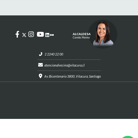
ALCALDESA
Camila Merino
2 2240 22 00
atencionalvecino@vitacura.cl
Av. Bicentenario 3800, Vitacura, Santiago