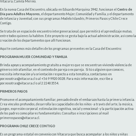
Vitacura, Camila Merino.
En la nueva Casa del Encuentro, ubicada en Eduardo Marquina 3942, funcionan el
Centro de
Día para Adultos Mayores,
el departamento Mujer, Comunidad y Familia, y el departamento
de Infancia y Juventud, con sus programas Modelo Islandés, Primeros Pasos y Chile Crece
Contigo.
Se trata de un espacio de encuentro intergeneracional, que permitirá el aprendizaje mutuo,
entre todos quienes la habiten. Este proyecto se gesta bajo la actual administración, así como la
creación de los departamentos que allí funcionan.
Aquí te contamos más detalles de los programas presentes en la Casa del Encuentro:
PROGRAMA MUJER COMUNIDAD Y FAMILIA
Brinda apoyo y acompañamiento gratuito a mujeres que se encuentran viviendo violencia de
género o intrafamiliar, en el contexto de pareja o ex pareja. Si tú o alguien que conoces,
necesita información y/u orientación respecto a esta temática, contáctanos en
por.nosotras@vitacura.cl o al +56 9 9920 0028. Para más información, escribe a
por.nosotras@vitacura.cl o al 2 22403554.
PRIMEROS PASOS
Promueve el acompañamiento familiar, pensado desde el embarazo hasta la primera infancia.
Crea vínculos profundos, desarrolla las capacidades de los niños -a través del arte, la música,
juegos, expresión corporal, estimulación cognitiva, social y emocional- y la participación activa
de los padres como pilares fundamentales. Consultas e inscripciones al mail
primerospasos@vitacura.cl.
PROGRAMA CHILE CRECE CONTIGO
Es un programa estatal en convenio con Vitacura que busca acompañar a los niños y niñas