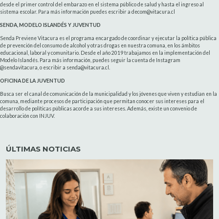
desde el primer control del embarazo en el sistema público de salud y hasta el ingreso al
sistema escolar. Para más información puedes escribir a decom@vitacura.cl
SENDA, MODELO ISLANDÉS Y JUVENTUD
Senda Previene Vitacura es el programa encargado de coordinar y ejecutar la política pública
de prevención del consumo de alcohol y otras drogas en nuestra comuna, en los ámbitos
educacional, laboral y comunitario. Desde el año 2019 trabajamos en la implementación del
Modelo Islandés. Para más información, puedes seguir la cuenta de Instagram
@sendavitacura, o escribir a senda@vitacura.cl.
OFICINA DE LA JUVENTUD
Busca ser el canal de comunicación de la municipalidad y los jóvenes que viven y estudian en la
comuna, mediante procesos de participación que permitan conocer sus intereses para el
desarrollo de políticas públicas acorde a sus intereses. Además, existe un convenio de
colaboración con INJUV.
ÚLTIMAS NOTICIAS