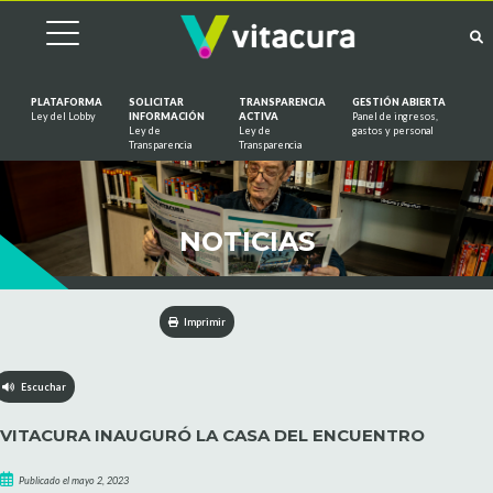
PLATAFORMA
SOLICITAR
TRANSPARENCIA
GESTIÓN ABIERTA
Ley del Lobby
INFORMACIÓN
ACTIVA
Panel de ingresos,
Ley de
Ley de
gastos y personal
Saltar al contenido
Transparencia
Transparencia
NOTICIAS
Imprimir
Escuchar
VITACURA INAUGURÓ LA CASA DEL ENCUENTRO
Publicado el mayo 2, 2023