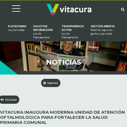
PLATAFORMA
SOLICITAR
TRANSPARENCIA
GESTIÓN ABIERTA
Ley del Lobby
INFORMACIÓN
ACTIVA
Panel de ingresos,
Ley de
Ley de
gastos y personal
Saltar al contenido
Transparencia
Transparencia
NOTICIAS
Imprimir
Escuchar
VITACURA INAUGURA MODERNA UNIDAD DE ATENCIÓN
OFTALMOLÓGICA PARA FORTALECER LA SALUD
PRIMARIA COMUNAL