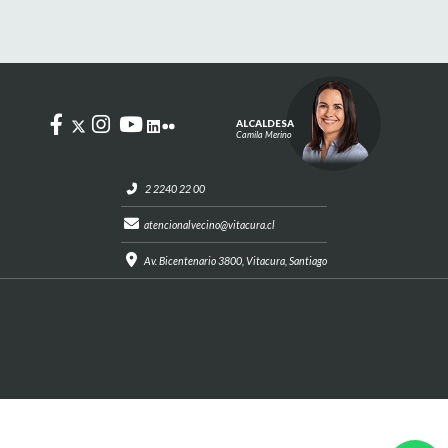
ALCALDESA
Camila Merino
2 2240 22 00
atencionalvecino@vitacura.cl
Av. Bicentenario 3800, Vitacura, Santiago