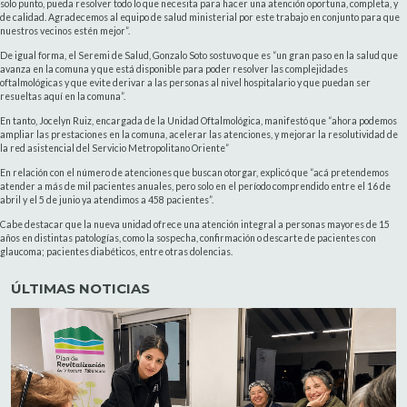
solo punto, pueda resolver todo lo que necesita para hacer una atención oportuna, completa, y
de calidad. Agradecemos al equipo de salud ministerial por este trabajo en conjunto para que
nuestros vecinos estén mejor”.
De igual forma, el Seremi de Salud, Gonzalo Soto sostuvo que es “un gran paso en la salud que
avanza en la comuna y que está disponible para poder resolver las complejidades
oftalmológicas y que evite derivar a las personas al nivel hospitalario y que puedan ser
resueltas aquí en la comuna”.
En tanto, Jocelyn Ruiz, encargada de la Unidad Oftalmológica, manifestó que “ahora podemos
ampliar las prestaciones en la comuna, acelerar las atenciones, y mejorar la resolutividad de
la red asistencial del Servicio Metropolitano Oriente”
En relación con el número de atenciones que buscan otorgar, explicó que “acá pretendemos
atender a más de mil pacientes anuales, pero solo en el período comprendido entre el 16 de
abril y el 5 de junio ya atendimos a 458 pacientes”.
Cabe destacar que la nueva unidad ofrece una atención integral a personas mayores de 15
años en distintas patologías, como la sospecha, confirmación o descarte de pacientes con
glaucoma; pacientes diabéticos, entre otras dolencias.
ÚLTIMAS NOTICIAS