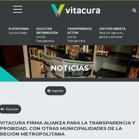
PLATAFORMA
SOLICITAR
TRANSPARENCIA
GESTIÓN ABIERTA
Ley del Lobby
INFORMACIÓN
ACTIVA
Panel de ingresos,
Ley de
Ley de
gastos y personal
Saltar al contenido
Transparencia
Transparencia
NOTICIAS
Imprimir
Escuchar
VITACURA FIRMA ALIANZA PARA LA TRANSPARENCIA Y
PROBIDAD, CON OTRAS MUNICIPALIDADES DE LA
REGIÓN METROPOLITANA