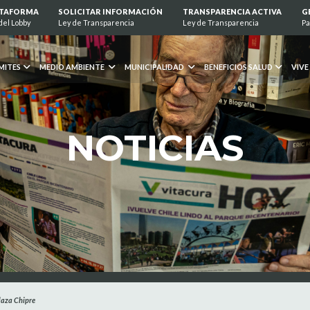
ATAFORMA
SOLICITAR INFORMACIÓN
TRANSPARENCIA ACTIVA
G
del Lobby
Ley de Transparencia
Ley de Transparencia
Pa
MITES
MEDIO AMBIENTE
MUNICIPALIDAD
BENEFICIOS SALUD
VIVE
NOTICIAS
laza Chipre