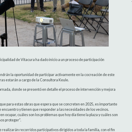
icipalidad de Vitacura ha dado inicio a un proceso de participación
endrán la oportunidad de participar activamente en la cocreación de este
ras estarán a cargo de la Consultora Keule.
jornada, donde se presentó en detalle el proceso de intervención y mejora
ó que para estas obras que espera que se concreten en 2025, es importante
s de encuentro y tienen que responder a las necesidades de los vecinos.
ren ocupar, cuáles son los problemas que hoy día tiene la plaza y cuáles son
mos proteger”.
realizarán recorridos participativos dirigidos a toda la familia, con el fin