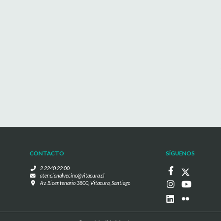
CONTACTO
SÍGUENOS
2 2240 22 00
atencionalvecino@vitacura.cl
Av. Bicentenario 3800, Vitacura, Santiago