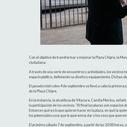
Con el objetivo de transformar y mejorar la Plaza Chipre, la Mun
ciudadana.
A través de una serie de encuentros y actividades, los vecinos t
espacio público, definiendo su diseño y equipamiento. Dichas ob
El pasado miércoles 4 de septiembre se llevó a cabo la primera 
de la Plaza Chipre.
En la instancia, la alcaldesa de Vitacura, Camila Merino, señal
la participación de los vecinos. “Al final las plazas son espacio
Entonces qué es lo que quieren hacer en la plaza, en qué la quie
los potenciales usos que le queremos dar o los usos que quere
El próximo sábado 7 de septiembre, a partir de las 10:00 horas, se 