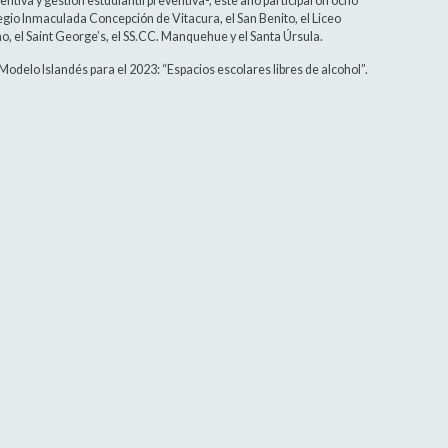
entiva y gestión estudiantil preventiva-, este año participaron ocho
egio Inmaculada Concepción de Vitacura, el San Benito, el Liceo
, el Saint George’s, el SS.CC. Manquehue y el Santa Úrsula.
 Modelo Islandés para el 2023: “Espacios escolares libres de alcohol”.