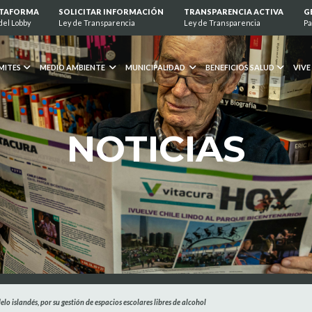
ATAFORMA
SOLICITAR INFORMACIÓN
TRANSPARENCIA ACTIVA
G
del Lobby
Ley de Transparencia
Ley de Transparencia
Pa
MITES
MEDIO AMBIENTE
MUNICIPALIDAD
BENEFICIOS SALUD
VIVE
NOTICIAS
o islandés, por su gestión de espacios escolares libres de alcohol