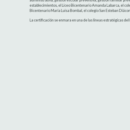
administrativa, gestión escolar preventiva, gestión familiar prev
establecimientos, el Liceo Bicentenario Amanda Labarca, el col
Bicentenario María Luisa Bombal, el colegio San Esteban Diácono
La certificación se enmara en una de las líneas estratégicas del