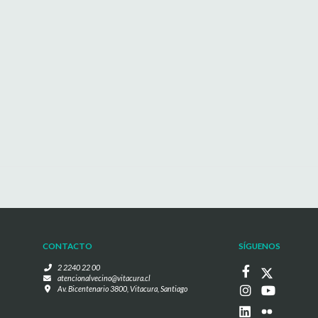
CONTACTO
SÍGUENOS
2 2240 22 00
atencionalvecino@vitacura.cl
Av. Bicentenario 3800, Vitacura, Santiago