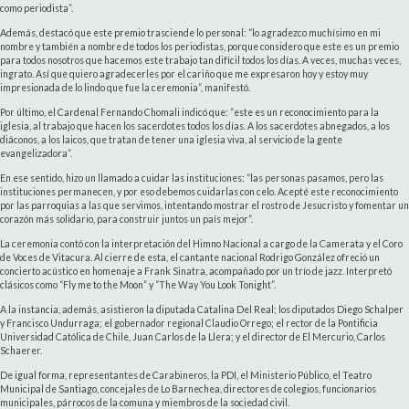
como periodista”.
Además, destacó que este premio trasciende lo personal: “lo agradezco muchísimo en mi
nombre y también a nombre de todos los periodistas, porque considero que este es un premio
para todos nosotros que hacemos este trabajo tan difícil todos los días. A veces, muchas veces,
ingrato. Así que quiero agradecerles por el cariño que me expresaron hoy y estoy muy
impresionada de lo lindo que fue la ceremonia”, manifestó.
Por último, el Cardenal Fernando Chomali indicó que: “este es un reconocimiento para la
iglesia, al trabajo que hacen los sacerdotes todos los días. A los sacerdotes abnegados, a los
diáconos, a los laicos, que tratan de tener una iglesia viva, al servicio de la gente
evangelizadora”.
En ese sentido, hizo un llamado a cuidar las instituciones: “las personas pasamos, pero las
instituciones permanecen, y por eso debemos cuidarlas con celo. Acepté este reconocimiento
por las parroquias a las que servimos, intentando mostrar el rostro de Jesucristo y fomentar un
corazón más solidario, para construir juntos un país mejor”.
La ceremonia contó con la interpretación del Himno Nacional a cargo de la Camerata y el Coro
de Voces de Vitacura. Al cierre de esta, el cantante nacional Rodrigo González ofreció un
concierto acústico en homenaje a Frank Sinatra, acompañado por un trío de jazz. Interpretó
clásicos como “Fly me to the Moon” y “The Way You Look Tonight”.
A la instancia, además, asistieron la diputada Catalina Del Real; los diputados Diego Schalper
y Francisco Undurraga; el gobernador regional Claudio Orrego; el rector de la Pontificia
Universidad Católica de Chile, Juan Carlos de la Llera; y el director de El Mercurio, Carlos
Schaerer.
De igual forma, representantes de Carabineros, la PDI, el Ministerio Público, el Teatro
Municipal de Santiago, concejales de Lo Barnechea, directores de colegios, funcionarios
municipales, párrocos de la comuna y miembros de la sociedad civil.