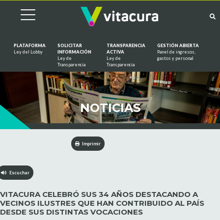
PLATAFORMA
SOLICITAR
TRANSPARENCIA
GESTIÓN ABIERTA
Ley del Lobby
INFORMACIÓN
ACTIVA
Panel de ingresos,
Ley de
Ley de
gastos y personal
Saltar al contenido
Transparencia
Transparencia
NOTICIAS
Imprimir
Escuchar
VITACURA CELEBRÓ SUS 34 AÑOS DESTACANDO A
VECINOS ILUSTRES QUE HAN CONTRIBUIDO AL PAÍS
DESDE SUS DISTINTAS VOCACIONES