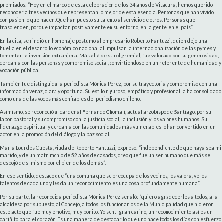
premiados: “Hoy en el marco de esta celebración de los 34 años de Vitacura, hemos querido
reconocer a tres vecinos que representan lo mejor de esta esencia. Personas que han vivido
con pasión lo que hacen. Que han puesto su talento al servicio de otros. Personas que
trascienden, porque impactan positivamente en su entorno, en la gente, en el país”.
En la cita, se rindió un homenaje póstumo al empresario Roberto Fantuzzi, quien dejó una
huella en el desarrollo económico nacional al impulsar la internacionalización de las pymes y
fomentar la inversión extranjera. Más allá de su rol gremial, fue valorado por su generosidad,
cercanía con las personas y compromiso social, convirtiéndose en un referente de humanidad y
vocación pública.
También fue distinguida la periodista Mónica Pérez, por su trayectoria y compromiso con una
información veraz, clara y oportuna. Su estilo riguroso, empático y profesional la ha consolidado
como una de las voces más confiables del periodismo chileno.
Asimismo, se reconoció al cardenal Fernando Chomali, actual arzobispo de Santiago, por su
labor pastoral y su compromiso con la justicia social, la inclusión y los valores humanos. Su
liderazgo espiritual y cercanía con las comunidades más vulnerables lo han convertido en un
actor en la promoción del diálogo y la paz social.
María Lourdes Cuesta, viuda de Roberto Fantuzzi, expresó: “independiente de que haya sea mi
marido, y de un matrimonio de 52 años de casados, creo que fue un ser humano que más se
despojó de sí mismo por el bien de los demás”.
En ese sentido, destacó que “una comuna que se preocupa de los vecinos, los valora, ve los
talentos de cada uno y les da un reconocimiento, es una cosa profundamente humana”.
Por su parte, la reconocida periodista Mónica Pérez señaló: “quiero agradecerles a todos, a la
alcaldesa por supuesto, al Concejo, a todos los funcionarios de la Municipalidad que hicieron
este acto que fue muy emotivo, muy bonito. Yo sentí gran cariño, un reconocimiento así es un
cariñito para el corazón. Es una manera de destacar lo que uno hace todos los días con esfuerzo