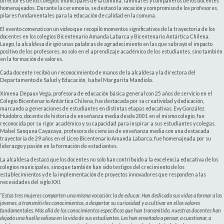
directores de los colegios municipales de la comuna, familiares y compañeros de los docentes
homenajeados. Durante la ceremonia, se destacó la vocación y compromiso de los profesores,
pilares fundamentales para la educación de calidad en la comuna.
El evento comenzó con un video que recopiló momentos significativos de la trayectoria de los
docentes en los colegios Bicentenario Amanda Labarca y Bicentenario Antártica Chilena.
Luego, la alcaldesa dirigió unas palabras de agradecimiento en las que subrayó el impacto
positivo de los profesores, no solo en el aprendizaje académico de los estudiantes, sino también
en la formación de valores.
Cada docente recibió un reconocimiento de manos de la alcaldesa y la directora del
Departamento de Salud y Educación, Isabel Margarita Mandiola.
Ximena Depaux Vega, profesora de educación básica general con 25 años de servicio en el
Colegio Bicentenario Antártica Chilena, fue destacada por su creatividad y dedicación,
marcando a generaciones de estudiantes en distintas etapas educativas. Evy González
Huidobro, docente de historia de enseñanza media desde 2001 en el mismo colegio, fue
reconocida por su rigor académico y su capacidad para inspirar a sus estudiantes y colegas.
Mabel Sanquea Cayazaya, profesora de ciencias de enseñanza media con una destacada
trayectoria de 29 años en el Liceo Bicentenario Amanda Labarca, fue homenajeada por su
liderazgo y pasión en la formación de estudiantes.
La alcaldesa destacó que los docentes no solo han contribuido a la excelencia educativa de los
colegios municipales, sino que también han sido testigos del crecimiento de los
establecimientos y de la implementación de proyectos innovadores que responden a las
necesidades del siglo XXI.
“Estas tres mujeres comparten una misma vocación: la de educar. Han dedicado sus vidas a formar a los
jóvenes, a transmitirles conocimientos, a despertar su curiosidad y a cultivar en ellos valores
fundamentales. Más allá de los conocimientos específicos que han transmitido, nuestras docentes han
dejado una huella valiosa en la vida de sus estudiantes. Les han enseñado a pensar, a cuestionar, a