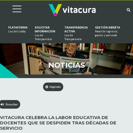
PLATAFORMA
SOLICITAR
TRANSPARENCIA
GESTIÓN ABIERTA
Ley del Lobby
INFORMACIÓN
ACTIVA
Panel de ingresos,
Ley de
Ley de
gastos y personal
Saltar al contenido
Transparencia
Transparencia
NOTICIAS
Imprimir
Escuchar
VITACURA CELEBRA LA LABOR EDUCATIVA DE
DOCENTES QUE SE DESPIDEN TRAS DÉCADAS DE
SERVICIO