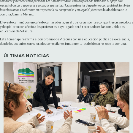
colaborar y a crecer como personas. Les han mostrado el camino y les han brindado el apoyo que
necesitaban para superarse y alcanzar sus metas. Hoy, mientras las despedimos con gratitud, también
las celebramos. Celebramos su trayectoria, su compromiso y su legado”
, destacó la alcaldesa de la
comuna, Camila Merino.
El evento culminó con un café de camaradería, en el que los asistentes compartieron anécdotas
y despidieron con afecto a los profesores, cuyo legado será recordado en las comunidades
educativas de Vitacura.
Este homenaje reafirma el compromiso de Vitacura con una educación pública de excelencia,
donde los docentes son valorados como pilares fundamentales del desarrollo de la comuna.
ÚLTIMAS NOTICIAS