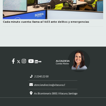
Cada minuto cuenta: llama al 1403 ante delitos y emergencias
ALCALDESA
Camila Merino
2 2240 22 00
atencionalvecino@vitacura.cl
Av. Bicentenario 3800, Vitacura, Santiago