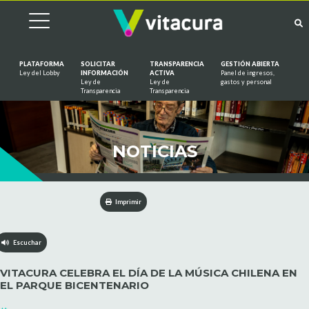
PLATAFORMA
SOLICITAR
TRANSPARENCIA
GESTIÓN ABIERTA
Ley del Lobby
INFORMACIÓN
ACTIVA
Panel de ingresos,
Ley de
Ley de
gastos y personal
Saltar al contenido
Transparencia
Transparencia
NOTICIAS
Imprimir
Escuchar
VITACURA CELEBRA EL DÍA DE LA MÚSICA CHILENA EN
EL PARQUE BICENTENARIO