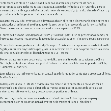
“Celebraremos el Día de la Música Chilena con una variada y entretenida parilla
programática para todos los gustos y edades. Están todos invitados a disfrutar de un grato
momento al aire libre, para disfrutar de lo mejor de lo nuestro”, dijo la alcaldesa de Vitacura y
presidenta de la Corporación Cultural, Camila Merino.
La cartelera 2023 del evento que se llevará a cabo en el Parque Bicentenario, tiene entre sus
destacados al artista chileno Fernando Milagros, quien fue reconocido por la revista
Rolling
Stone
como el autor con uno de los mejores discos en español de 2023.
El autor de hits como “
Reina japonesa
”(2009) y “
Carnaval
” (2011), se ha presentado además, en
importantes escenarios, sobresaliendo sus dos actuaciones en el Primavera Sound Barcelona.
Si de artistas emergentes se trata, el público podrá disfrutar de la presentación de Antonella
Sigala, cantautora cuyos ritmos pop y jazz la han convertido en la nueva promesa de la música
chilena, según los medios Billboard Argentina y La Tercera.
Folclor latinoamericano, pop, música indie y folk… son los ritmos de las canciones de Olivia
García, la cantautora chilena que ganó el festival de talentos solidario más grande de Chile,
“Talentoso”, el año 2020.
La música de raíz latinoamericana, en tanto, llega de la mano del cantautor y productor chileno,
Matías Macan.
La Orquesta Juvenil e Infantil de Vitacura, también se hará presente en el evento con un
repertorio que abarca desde el período barroco al contemporáneo, pasando por clásicos
universales, latinoamericanos y destacados compositores chilenos.
Durante la jornada, habrá una variada selección de
foodtrucks
. Los esperamos parque
Bicentenario, con sus mantas, para disfrutar de la música chilena al aire libre.