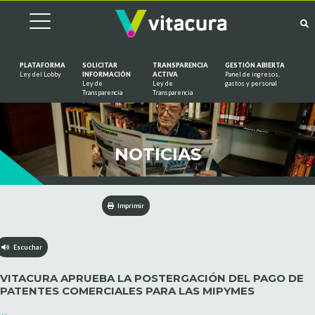
PLATAFORMA
SOLICITAR
TRANSPARENCIA
GESTIÓN ABIERTA
Ley del Lobby
INFORMACIÓN
ACTIVA
Panel de ingresos,
Ley de
Ley de
gastos y personal
Saltar al contenido
Transparencia
Transparencia
NOTICIAS
Imprimir
Escuchar
VITACURA APRUEBA LA POSTERGACIÓN DEL PAGO DE
PATENTES COMERCIALES PARA LAS MIPYMES