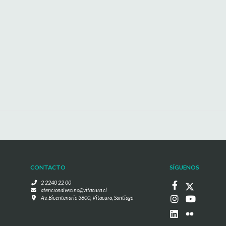
CONTACTO
SÍGUENOS
2 2240 22 00
atencionalvecino@vitacura.cl
Av. Bicentenario 3800, Vitacura, Santiago