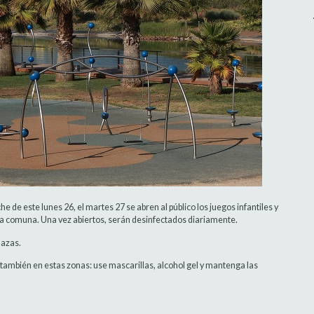
e de este lunes 26, el martes 27 se abren al público los juegos infantiles y
 la comuna. Una vez abiertos, serán desinfectados diariamente.
lazas.
mbién en estas zonas: use mascarillas, alcohol gel y mantenga las