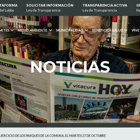
ATAFORMA
SOLICITAR INFORMACIÓN
TRANSPARENCIA ACTIVA
G
del Lobby
Ley de Transparencia
Ley de Transparencia
Pa
MITES
MEDIO AMBIENTE
MUNICIPALIDAD
BENEFICIOS SALUD
VIVE
NOTICIAS
EJERCICIO DE LOS PARQUES DE LA COMUNA, EL MARTES 27 DE OCTUBRE