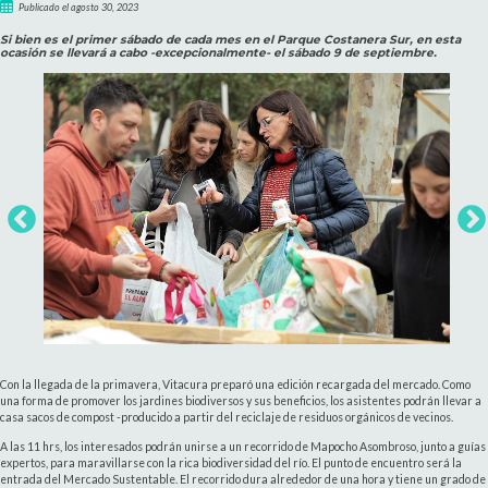
Publicado el agosto 30, 2023
Si bien es el primer sábado de cada mes en el Parque Costanera Sur, en esta
ocasión se llevará a cabo -excepcionalmente- el sábado 9 de septiembre.
Con la llegada de la primavera, Vitacura preparó una edición recargada del mercado. Como
una forma de promover los jardines biodiversos y sus beneficios, los asistentes podrán llevar a
casa sacos de compost -producido a partir del reciclaje de residuos orgánicos de vecinos.
A las 11 hrs, los interesados podrán unirse a un recorrido de Mapocho Asombroso, junto a guías
expertos, para maravillarse con la rica biodiversidad del río. El punto de encuentro será la
entrada del Mercado Sustentable. El recorrido dura alrededor de una hora y tiene un grado de