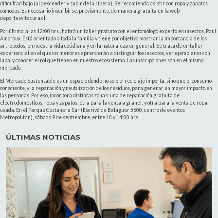
dificultad bajo (al descender y subir de la ribera). Se recomienda asistir con ropa y zapatos
cómodos. Es necesario inscribirse, previamente, de manera gratuita en la web
deportesvitacura.cl
Por último, a las 12:00 hrs., habrá un taller gratuito con el entomólogo experto en insectos, Paul
Amoroux. Está orientado a toda la familia y tiene por objetivo mostrar la importancia de los
artrópodos, en nuestra vida cotidiana y en la naturaleza en general. Se trata de un taller
experiencial en el que los menores aprenderán a distinguir los insectos, ver ejemplares con
lupa, y conocer el rol que tienen en nuestro ecosistema. Las inscripciones son en el mismo
mercado.
El Mercado Sustentable es un espacio donde no sólo el reciclaje importa, sino que el consumo
consciente, y la reparación y reutilización de los residuos, para generar un mayor impacto en
las personas. Por eso, incorpora distintas zonas: una de reparación gratuita de
electrodomésticos, ropa y zapatos; otra para la venta a granel; y otra para la venta de ropa
usada. En el Parque Costanera Sur (Escrivá de Balaguer 5600, centro de eventos
Metropolitan), sábado 9 de septiembre, entre 10 y 14:00 hrs.
ÚLTIMAS NOTICIAS