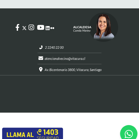
ALCALDESA
Camila Merino
2 2240 22 00
atencionalvecino@vitacura.cl
Av. Bicentenario 3800, Vitacura, Santiago