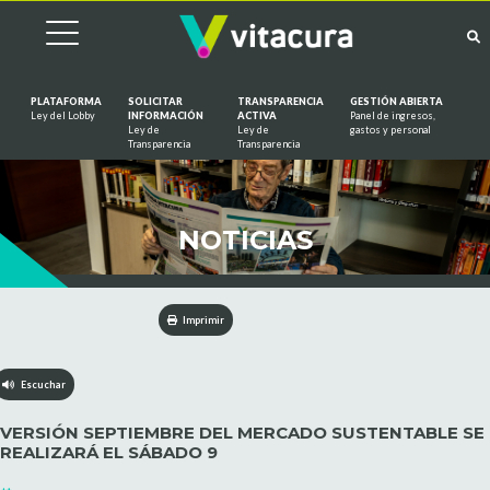
PLATAFORMA
SOLICITAR
TRANSPARENCIA
GESTIÓN ABIERTA
Ley del Lobby
INFORMACIÓN
ACTIVA
Panel de ingresos,
Ley de
Ley de
gastos y personal
Saltar al contenido
Transparencia
Transparencia
NOTICIAS
Imprimir
Escuchar
VERSIÓN SEPTIEMBRE DEL MERCADO SUSTENTABLE SE
REALIZARÁ EL SÁBADO 9