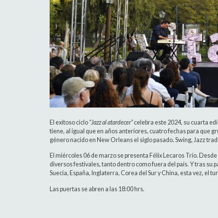
El exitoso ciclo
“Jazz al atardecer”
celebra este 2024, su cuarta edi
tiene, al igual que en años anteriores, cuatro fechas para que g
género nacido en New Orleans el siglo pasado. Swing, Jazz tradi
El miércoles 06 de marzo se presenta Félix Lecaros Trío. Desde
diversos festivales, tanto dentro como fuera del país. Y tras s
Suecia, España, Inglaterra, Corea del Sur y China, esta vez, el tu
Las puertas se abren a las 18:00 hrs.