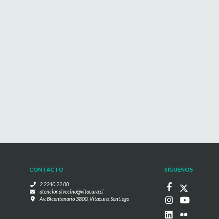
CONTACTO
SÍGUENOS
2 2240 22 00
atencionalvecino@vitacura.cl
Av. Bicentenario 3800, Vitacura, Santiago