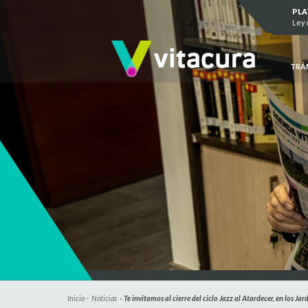
Saltar al contenido
PL
Ley 
TRÁ
Inicio
Noticias
Te invitamos al cierre del ciclo Jazz al Atardecer, en los Ja