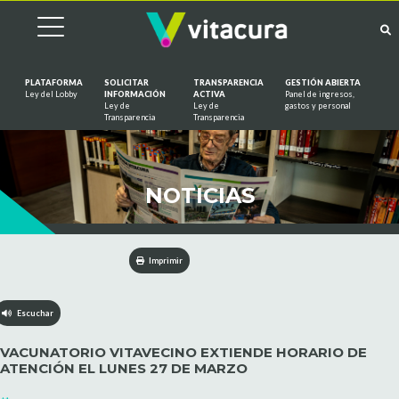
PLATAFORMA
SOLICITAR
TRANSPARENCIA
GESTIÓN ABIERTA
Ley del Lobby
INFORMACIÓN
ACTIVA
Panel de ingresos,
Ley de
Ley de
gastos y personal
Saltar al contenido
Transparencia
Transparencia
NOTICIAS
Imprimir
Escuchar
VACUNATORIO VITAVECINO EXTIENDE HORARIO DE
ATENCIÓN EL LUNES 27 DE MARZO