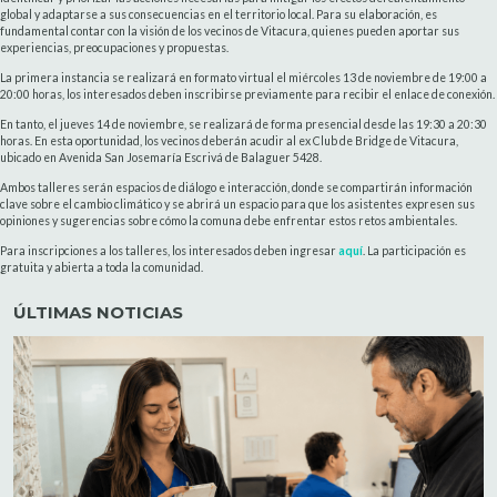
global y adaptarse a sus consecuencias en el territorio local. Para su elaboración, es
fundamental contar con la visión de los vecinos de Vitacura, quienes pueden aportar sus
experiencias, preocupaciones y propuestas.
La primera instancia se realizará en formato virtual el miércoles 13 de noviembre de 19:00 a
20:00 horas, los interesados deben inscribirse previamente para recibir el enlace de conexión.
En tanto, el jueves 14 de noviembre, se realizará de forma presencial desde las 19:30 a 20:30
horas. En esta oportunidad, los vecinos deberán acudir al ex Club de Bridge de Vitacura,
ubicado en Avenida San Josemaría Escrivá de Balaguer 5428.
Ambos talleres serán espacios de diálogo e interacción, donde se compartirán información
clave sobre el cambio climático y se abrirá un espacio para que los asistentes expresen sus
opiniones y sugerencias sobre cómo la comuna debe enfrentar estos retos ambientales.
Para inscripciones a los talleres, los interesados deben ingresar
aquí
. La participación es
gratuita y abierta a toda la comunidad.
ÚLTIMAS NOTICIAS