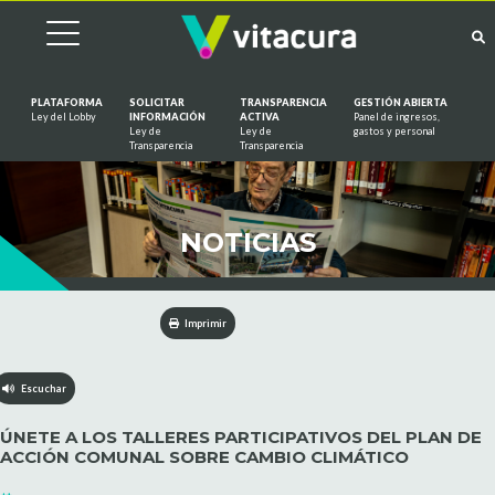
PLATAFORMA
SOLICITAR
TRANSPARENCIA
GESTIÓN ABIERTA
Ley del Lobby
INFORMACIÓN
ACTIVA
Panel de ingresos,
Ley de
Ley de
gastos y personal
Saltar al contenido
Transparencia
Transparencia
NOTICIAS
Imprimir
Escuchar
ÚNETE A LOS TALLERES PARTICIPATIVOS DEL PLAN DE
ACCIÓN COMUNAL SOBRE CAMBIO CLIMÁTICO