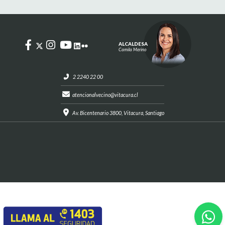
ALCALDESA
Camila Merino
2 2240 22 00
atencionalvecino@vitacura.cl
Av. Bicentenario 3800, Vitacura, Santiago