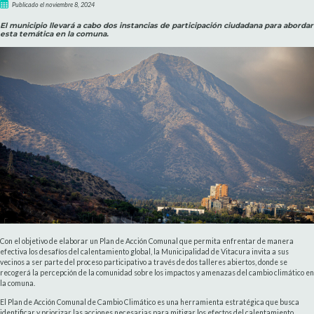
Publicado el noviembre 8, 2024
El municipio llevará a cabo dos instancias de participación ciudadana para abordar
esta temática en la comuna.
Con el objetivo de elaborar un Plan de Acción Comunal que permita enfrentar de manera
efectiva los desafíos del calentamiento global, la Municipalidad de Vitacura invita a sus
vecinos a ser parte del proceso participativo a través de dos talleres abiertos, donde se
recogerá la percepción de la comunidad sobre los impactos y amenazas del cambio climático en
la comuna.
El Plan de Acción Comunal de Cambio Climático es una herramienta estratégica que busca
identificar y priorizar las acciones necesarias para mitigar los efectos del calentamiento