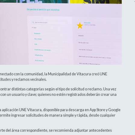
conectado con la comunidad, la Municipalidad de Vitacura creó UNE
citudes y reclamos vecinales.
ntrar distintas categorías según el tipo de solicitud o reclamo. Una vez
n con un usuario y clave; quienes no estén registrados deberán crear una
e la aplicación UNE Vitacura, disponible para descarga en App Store y Google
permite ingresar solicitudes de manera simple y rápida, desde cualquier
 parte del área correspondiente, se recomienda adjuntar antecedentes