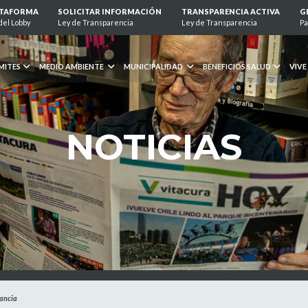
ATAFORMA
SOLICITAR INFORMACIÓN
TRANSPARENCIA ACTIVA
G
del Lobby
Ley de Transparencia
Ley de Transparencia
Pa
MITES
MEDIO AMBIENTE
MUNICIPALIDAD
BENEFICIOS SALUD
VIVE
NOTICIAS
tancia