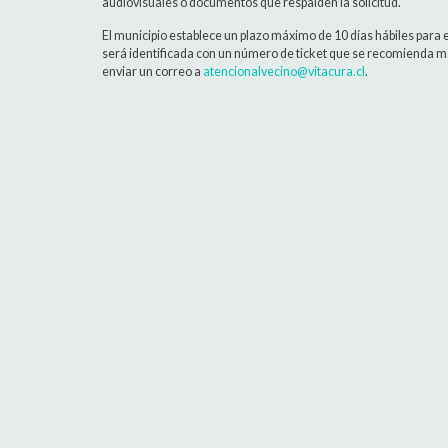
audiovisuales o documentos que respalden la solicitud.
El municipio establece un plazo máximo de 10 días hábiles para 
será identificada con un número de ticket que se recomienda ma
enviar un correo a
atencionalvecino@vitacura.cl
.