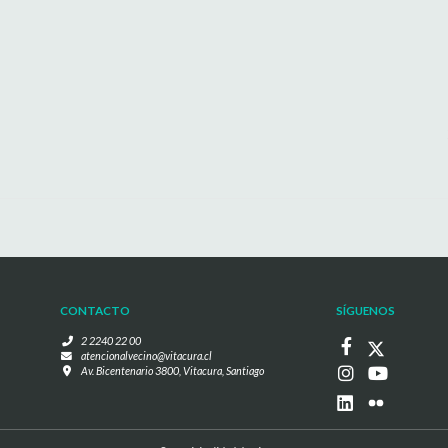
CONTACTO
SÍGUENOS
2 2240 22 00
atencionalvecino@vitacura.cl
Av. Bicentenario 3800, Vitacura, Santiago