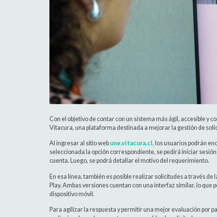
Con el objetivo de contar con un sistema más ágil, accesible y 
Vitacura, una plataforma destinada a mejorar la gestión de soli
Al ingresar al sitio web
une.vitacura.cl,
los usuarios podrán enco
seleccionada la opción correspondiente, se pedirá iniciar sesió
cuenta. Luego, se podrá detallar el motivo del requerimiento.
En esa línea, también es posible realizar solicitudes a través d
Play. Ambas versiones cuentan con una interfaz similar, lo que 
dispositivo móvil.
Para agilizar la respuesta y permitir una mejor evaluación por