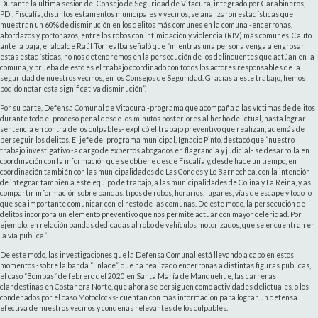
Durante la última sesión del Consejo de Seguridad de Vitacura, integrado por Carabineros,
PDI, Fiscalía, distintos estamentos municipales y vecinos, se analizaron estadísticas que
muestran un 60% de disminución en los delitos más comunes en la comuna -encerronas,
abordazos y portonazos, entre los robos con intimidación y violencia (RIV) más comunes. Cauto
ante la baja, el alcalde Raúl Torrealba señaló que “mientras una persona venga a engrosar
estas estadísticas, no nos detendremos en la persecución de los delincuentes que actúan en la
comuna, y prueba de esto es el trabajo coordinado con todos los actores responsables de la
seguridad de nuestros vecinos, en los Consejos de Seguridad. Gracias a este trabajo, hemos
podido notar esta significativa disminución”.
Por su parte, Defensa Comunal de Vitacura -programa que acompaña a las víctimas de delitos
durante todo el proceso penal desde los minutos posteriores al hecho delictual, hasta lograr
sentencia en contra de los culpables- explicó el trabajo preventivo que realizan, además de
perseguir los delitos. El jefe del programa municipal, Ignacio Pinto, destacó que “nuestro
trabajo investigativo -a cargo de expertos abogados en flagrancia y judicial- se desarrolla en
coordinación con la información que se obtiene desde Fiscalía y, desde hace un tiempo, en
coordinación también con las municipalidades de Las Condes y Lo Barnechea, con la intención
de integrar también a este equipo de trabajo, a las municipalidades de Colina y La Reina, y así
compartir información sobre bandas, tipos de robos, horarios, lugares, vías de escape y todo lo
que sea importante comunicar con el resto de las comunas. De este modo, la persecución de
delitos incorpora un elemento preventivo que nos permite actuar con mayor celeridad. Por
ejemplo, en relación bandas dedicadas al robo de vehículos motorizados, que se encuentran en
la vía pública”.
De este modo, las investigaciones que la Defensa Comunal está llevando a cabo en estos
momentos -sobre la banda “Enlace”, que ha realizado encerronas a distintas figuras públicas,
el caso “Bombas” de febrero del 2020 en Santa María de Manquehue, las carreras
clandestinas en Costanera Norte, que ahora se persiguen como actividades delictuales, o los
condenados por el caso Motoclocks- cuentan con más información para lograr un defensa
efectiva de nuestros vecinos y condenas relevantes de los culpables.