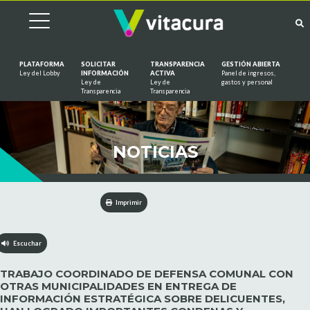
PLATAFORMA
SOLICITAR
TRANSPARENCIA
GESTIÓN ABIERTA
Ley del Lobby
INFORMACIÓN
ACTIVA
Panel de ingresos,
Ley de
Ley de
gastos y personal
Saltar al contenido
Transparencia
Transparencia
NOTICIAS
Imprimir
Escuchar
TRABAJO COORDINADO DE DEFENSA COMUNAL CON
OTRAS MUNICIPALIDADES EN ENTREGA DE
INFORMACIÓN ESTRATÉGICA SOBRE DELICUENTES,