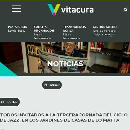
PLATAFORMA
SOLICITAR
TRANSPARENCIA
GESTIÓN ABIERTA
Ley del Lobby
INFORMACIÓN
ACTIVA
Panel de ingresos,
Ley de
Ley de
gastos y personal
Saltar al contenido
Transparencia
Transparencia
NOTICIAS
Imprimir
Escuchar
TODOS INVITADOS A LA TERCERA JORNADA DEL CICLO
DE JAZZ, EN LOS JARDINES DE CASAS DE LO MATTA