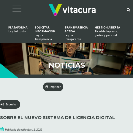
PLATAFORMA
SOLICITAR
TRANSPARENCIA
GESTIÓN ABIERTA
Ley del Lobby
INFORMACIÓN
ACTIVA
Panel de ingresos,
Ley de
Ley de
gastos y personal
Saltar al contenido
Transparencia
Transparencia
NOTICIAS
Imprimir
Escuchar
SOBRE EL NUEVO SISTEMA DE LICENCIA DIGITAL
Publicado el septiembre 11, 2025