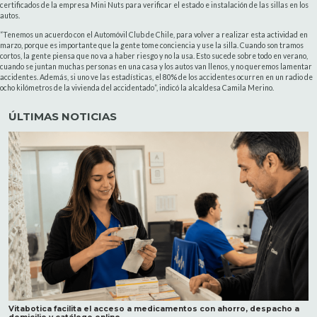
certificados de la empresa Mini Nuts para verificar el estado e instalación de las sillas en los
autos.
“Tenemos un acuerdo con el Automóvil Club de Chile, para volver a realizar esta actividad en
marzo, porque es importante que la gente tome conciencia y use la silla. Cuando son tramos
cortos, la gente piensa que no va a haber riesgo y no la usa. Esto sucede sobre todo en verano,
cuando se juntan muchas personas en una casa y los autos van llenos, y no queremos lamentar
accidentes. Además, si uno ve las estadísticas, el 80% de los accidentes ocurren en un radio de
ocho kilómetros de la vivienda del accidentado”, indicó la alcaldesa Camila Merino.
ÚLTIMAS NOTICIAS
Vitabotica facilita el acceso a medicamentos con ahorro, despacho a