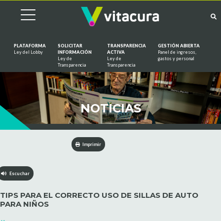
PLATAFORMA
SOLICITAR
TRANSPARENCIA
GESTIÓN ABIERTA
Ley del Lobby
INFORMACIÓN
ACTIVA
Panel de ingresos,
Ley de
Ley de
gastos y personal
Saltar al contenido
Transparencia
Transparencia
NOTICIAS
Imprimir
Escuchar
TIPS PARA EL CORRECTO USO DE SILLAS DE AUTO
PARA NIÑOS