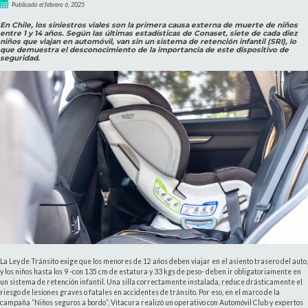
Publicado el febrero 6, 2025
En Chile, los siniestros viales son la primera causa externa de muerte de niños
entre 1 y 14 años. Según las últimas estadísticas de Conaset, siete de cada diez
niños que viajan en automóvil, van sin un sistema de retención infantil (SRI), lo
que demuestra el desconocimiento de la importancia de este dispositivo de
seguridad.
La Ley de Tránsito exige que los menores de 12 años deben viajar en el asiento trasero del auto,
y los niños hasta los 9 -con 135 cm de estatura y 33 kgs de peso- deben ir obligatoriamente en
un sistema de retención infantil. Una silla correctamente instalada, reduce drásticamente el
riesgo de lesiones graves o fatales en accidentes de tránsito. Por eso, en el marco de la
campaña “Niños seguros a bordo”, Vitacura realizó un operativo con Automóvil Club y expertos