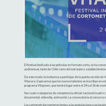
El festival dedicado a las películas en formato corto
,
se ha conver
audiovisual,
tanto de Chile como del extranjero, estableciéndos
De este modo, te invitamos a participar de la quinta versión d
Vitacura. Esperamos que los nuevos talentos se inscriban en est
programa Vitajoven, que tendrá lugar entre el 24 y el 26 de nov
Son cuatro categorías de competencia oficial: nacional (cuatro ca
documental, videoclip, animación. La convocatoria al concurso d
Los cortometrajes pertenecientes a las postulaciones nacionales