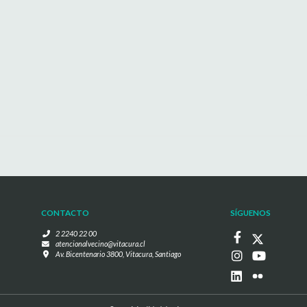
CONTACTO
SÍGUENOS
2 2240 22 00
atencionalvecino@vitacura.cl
Av. Bicentenario 3800, Vitacura, Santiago