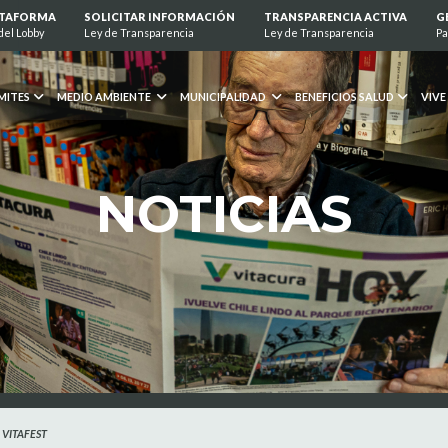
ATAFORMA
SOLICITAR INFORMACIÓN
TRANSPARENCIA ACTIVA
G
del Lobby
Ley de Transparencia
Ley de Transparencia
Pa
MITES
MEDIO AMBIENTE
MUNICIPALIDAD
BENEFICIOS SALUD
VIVE
NOTICIAS
 VITAFEST