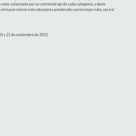
rá votar solamente por un cortometraje de cada categoría, y darle
a el mayor número de votaciones ponderado con la mejor nota, será el
l 01 y 21 de noviembre de 2022.