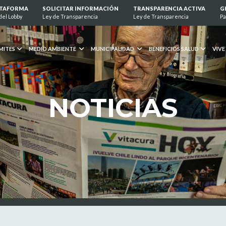
ATAFORMA
SOLICITAR INFORMACIÓN
TRANSPARENCIA ACTIVA
G
del Lobby
Ley de Transparencia
Ley de Transparencia
Pa
MITES
MEDIO AMBIENTE
MUNICIPALIDAD
BENEFICIOS SALUD
VIVE
NOTICIAS