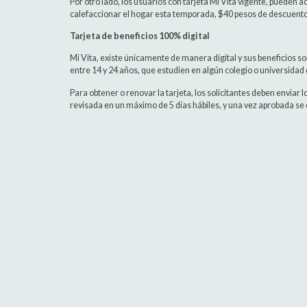
Por otro lado, los usuarios con tarjeta Mi Vita vigente, pueden 
calefaccionar el hogar esta temporada, $40 pesos de descuento p
Tarjeta de beneficios 100% digital
Mi Vita, existe únicamente de manera digital y sus beneficios so
entre 14 y 24 años, que estudien en algún colegio o universidad
Para obtener o renovar la tarjeta, los solicitantes deben enviar l
revisada en un máximo de 5 días hábiles, y una vez aprobada se en