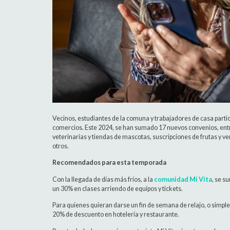
Vecinos, estudiantes de la comuna y trabajadores de casa part
comercios. Este 2024, se han sumado 17 nuevos convenios, entre
veterinarias y tiendas de mascotas, suscripciones de frutas y v
otros.
Recomendados para esta temporada
Con la llegada de días más fríos, a la
comunidad Mi Vita
, se s
un 30% en clases arriendo de equipos y tickets.
Para quienes quieran darse un fin de semana de relajo, o simple
20% de descuento en hotelería y restaurante.