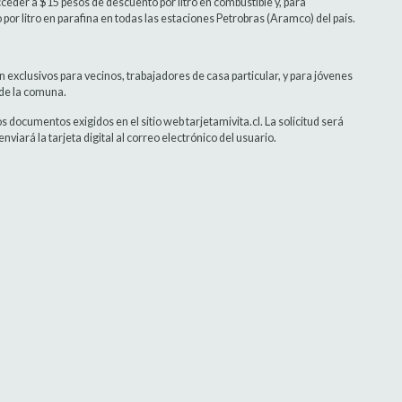
acceder a $15 pesos de descuento por litro en combustible y, para
or litro en parafina en todas las estaciones Petrobras (Aramco) del país.
n exclusivos para vecinos, trabajadores de casa particular, y para jóvenes
 de la comuna.
os documentos exigidos en el sitio web tarjetamivita.cl. La solicitud será
viará la tarjeta digital al correo electrónico del usuario.