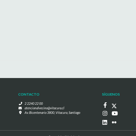
CONTACTO
SÍGUENOS
2 2240 22 00
atencionalvecino@vitacura.cl
Av. Bicentenario 3800, Vitacura, Santiago