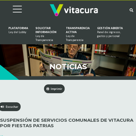
PLATAFORMA
SOLICITAR
TRANSPARENCIA
GESTIÓN ABIERTA
Ley del Lobby
INFORMACIÓN
ACTIVA
Panel de ingresos,
Ley de
Ley de
gastos y personal
Saltar al contenido
Transparencia
Transparencia
NOTICIAS
Imprimir
Escuchar
SUSPENSIÓN DE SERVICIOS COMUNALES DE VITACURA
POR FIESTAS PATRIAS