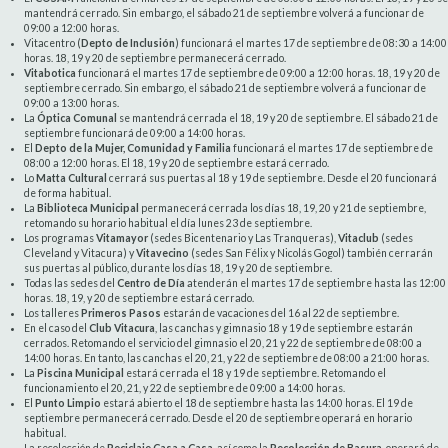
mantendrá cerrado. Sin embargo, el sábado 21 de septiembre volverá a funcionar de
09:00 a 12:00 horas.
Vitacentro (
Depto de Inclusión
) funcionará el martes 17 de septiembre de 08:30 a 14:00
horas. 18, 19 y 20 de septiembre permanecerá cerrado.
Vitabotica
funcionará el martes 17 de septiembre de 09:00 a 12:00 horas. 18, 19 y 20 de
septiembre cerrado. Sin embargo, el sábado 21 de septiembre volverá a funcionar de
09:00 a 13:00 horas.
La
Óptica Comunal
se mantendrá cerrada el 18, 19 y 20 de septiembre. El sábado 21 de
septiembre funcionará de 09:00 a 14:00 horas.
El
Depto de la Mujer, Comunidad y Familia
funcionará el martes 17 de septiembre de
08:00 a 12:00 horas. El 18, 19 y 20 de septiembre estará cerrado.
Lo
Matta Cultural
cerrará sus puertas al 18 y 19 de septiembre. Desde el 20 funcionará
de forma habitual.
La
Biblioteca Municipal
permanecerá cerrada los días 18, 19, 20 y 21 de septiembre,
retomando su horario habitual el día lunes 23 de septiembre.
Los programas
Vitamayor
(sedes Bicentenario y Las Tranqueras),
Vitaclub
(sedes
Cleveland y Vitacura) y
Vitavecino
(sedes San Félix y Nicolás Gogol) también cerrarán
sus puertas al público, durante los días 18, 19 y 20 de septiembre.
Todas las sedes del
Centro de Día
atenderán el martes 17 de septiembre hasta las 12:00
horas. 18, 19, y 20 de septiembre estará cerrado.
Los talleres
Primeros Pasos
estarán de vacaciones del 16 al 22 de septiembre.
En el caso del
Club Vitacura
, las canchas y gimnasio 18 y 19 de septiembre estarán
cerrados. Retomando el servicio del gimnasio el 20, 21 y 22 de septiembre de 08:00 a
14:00 horas. En tanto, las canchas el 20, 21, y 22 de septiembre de 08:00 a 21:00 horas.
La
Piscina Municipal
estará cerrada el 18 y 19 de septiembre. Retomando el
funcionamiento el 20, 21, y 22 de septiembre de 09:00 a 14:00 horas.
El
Punto Limpio
estará abierto el 18 de septiembre hasta las 14:00 horas. El 19 de
septiembre permanecerá cerrado. Desde el 20 de septiembre operará en horario
habitual.