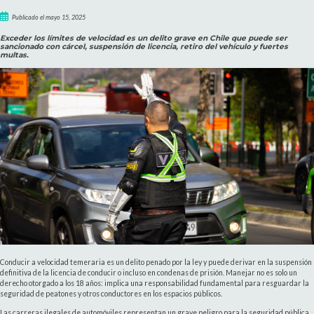
Publicado el mayo 15, 2025
Exceder los límites de velocidad es un delito grave en Chile que puede ser
sancionado con cárcel, suspensión de licencia, retiro del vehículo y fuertes
multas.
Conducir a velocidad temeraria es un delito penado por la ley y puede derivar en la suspensión
definitiva de la licencia de conducir o incluso en condenas de prisión. Manejar no es solo un
derecho otorgado a los 18 años: implica una responsabilidad fundamental para resguardar la
seguridad de peatones y otros conductores en los espacios públicos.
Las carreras ilegales de automóviles representan un grave peligro para la seguridad pública.