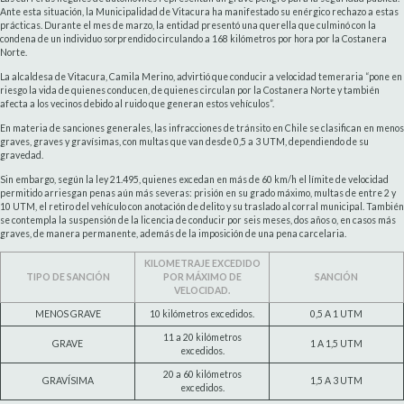
Ante esta situación, la Municipalidad de Vitacura ha manifestado su enérgico rechazo a estas
prácticas. Durante el mes de marzo, la entidad presentó una querella que culminó con la
condena de un individuo sorprendido circulando a 168 kilómetros por hora por la Costanera
Norte.
La alcaldesa de Vitacura, Camila Merino, advirtió que conducir a velocidad temeraria “pone en
riesgo la vida de quienes conducen, de quienes circulan por la Costanera Norte y también
afecta a los vecinos debido al ruido que generan estos vehículos”.
En materia de sanciones generales, las infracciones de tránsito en Chile se clasifican en menos
graves, graves y gravísimas, con multas que van desde 0,5 a 3 UTM, dependiendo de su
gravedad.
Sin embargo, según la ley 21.495, quienes excedan en más de 60 km/h el límite de velocidad
permitido arriesgan penas aún más severas: prisión en su grado máximo, multas de entre 2 y
10 UTM, el retiro del vehículo con anotación de delito y su traslado al corral municipal. También
se contempla la suspensión de la licencia de conducir por seis meses, dos años o, en casos más
graves, de manera permanente, además de la imposición de una pena carcelaria.
KILOMETRAJE EXCEDIDO
TIPO DE SANCIÓN
POR MÁXIMO DE
SANCIÓN
VELOCIDAD.
MENOS GRAVE
10 kilómetros excedidos.
0,5 A 1 UTM
11 a 20 kilómetros
GRAVE
1 A 1,5 UTM
excedidos.
20 a 60 kilómetros
GRAVÍSIMA
1,5 A 3 UTM
excedidos.