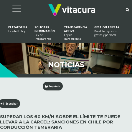
PLATAFORMA
SOLICITAR
TRANSPARENCIA
GESTIÓN ABIERTA
Ley del Lobby
INFORMACIÓN
ACTIVA
Panel de ingresos,
Ley de
Ley de
gastos y personal
Saltar al contenido
Transparencia
Transparencia
NOTICIAS
Imprimir
Escuchar
SUPERAR LOS 60 KM/H SOBRE EL LÍMITE TE PUEDE
LLEVAR A LA CÁRCEL: SANCIONES EN CHILE POR
CONDUCCIÓN TEMERARIA