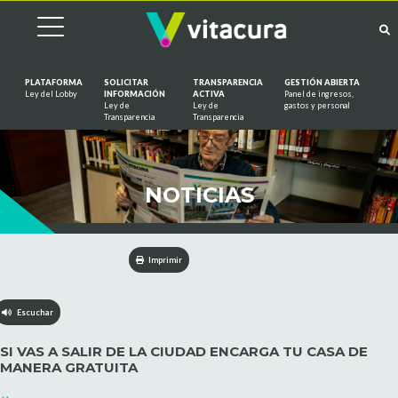
PLATAFORMA
SOLICITAR
TRANSPARENCIA
GESTIÓN ABIERTA
Ley del Lobby
INFORMACIÓN
ACTIVA
Panel de ingresos,
Ley de
Ley de
gastos y personal
Saltar al contenido
Transparencia
Transparencia
NOTICIAS
Imprimir
Escuchar
SI VAS A SALIR DE LA CIUDAD ENCARGA TU CASA DE
MANERA GRATUITA