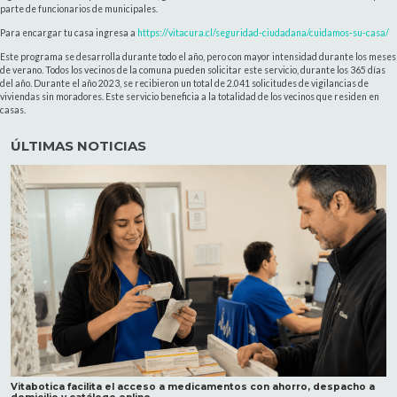
parte de funcionarios de municipales.
Para encargar tu casa ingresa a
https://vitacura.cl/seguridad-ciudadana/cuidamos-su-casa/
Este programa se desarrolla durante todo el año, pero con mayor intensidad durante los meses
de verano. Todos los vecinos de la comuna pueden solicitar este servicio, durante los 365 días
del año. Durante el año 2023, se recibieron un total de 2.041 solicitudes de vigilancias de
viviendas sin moradores. Este servicio beneficia a la totalidad de los vecinos que residen en
casas.
ÚLTIMAS NOTICIAS
Vitabotica facilita el acceso a medicamentos con ahorro, despacho a