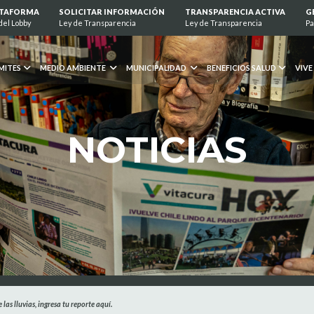
ATAFORMA
SOLICITAR INFORMACIÓN
TRANSPARENCIA ACTIVA
G
del Lobby
Ley de Transparencia
Ley de Transparencia
Pa
MITES
MEDIO AMBIENTE
MUNICIPALIDAD
BENEFICIOS SALUD
VIVE
NOTICIAS
 las lluvias, ingresa tu reporte aquí.