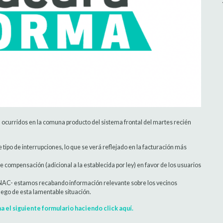
ca ocurridos en la comuna producto del sistema frontal del martes recién
 tipo de interrupciones, lo que se verá reflejado en la facturación más
ompensación (adicional a la establecida por ley) en favor de los usuarios
RNAC- estamos recabando información relevante sobre los vecinos
luego de esta lamentable situación.
na el siguiente formulario haciendo click aquí.