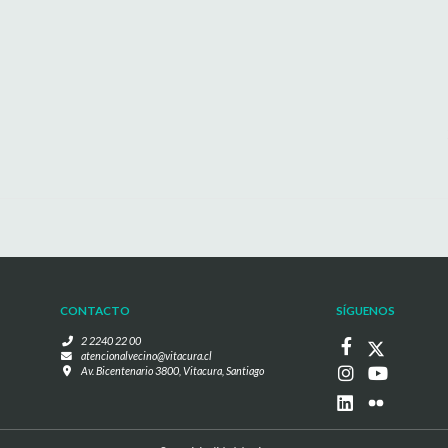
CONTACTO
SÍGUENOS
2 2240 22 00
atencionalvecino@vitacura.cl
Av. Bicentenario 3800, Vitacura, Santiago