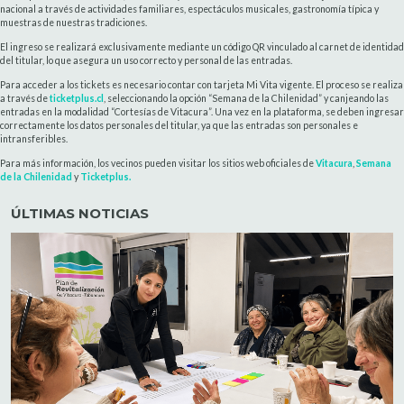
nacional a través de actividades familiares, espectáculos musicales, gastronomía típica y
muestras de nuestras tradiciones.
El ingreso se realizará exclusivamente mediante un código QR vinculado al carnet de identidad
del titular, lo que asegura un uso correcto y personal de las entradas.
Para acceder a los tickets es necesario contar con tarjeta Mi Vita vigente. El proceso se realiza
a través de
ticketplus.cl
, seleccionando la opción “Semana de la Chilenidad” y canjeando las
entradas en la modalidad “Cortesías de Vitacura”. Una vez en la plataforma, se deben ingresar
correctamente los datos personales del titular, ya que las entradas son personales e
intransferibles.
Para más información, los vecinos pueden visitar los sitios web oficiales de
Vitacura
,
Semana
de la Chilenidad
y
Ticketplus.
ÚLTIMAS NOTICIAS