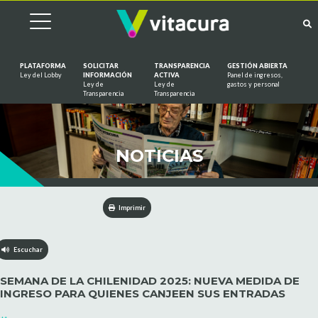
PLATAFORMA
SOLICITAR
TRANSPARENCIA
GESTIÓN ABIERTA
Ley del Lobby
INFORMACIÓN
ACTIVA
Panel de ingresos,
Ley de
Ley de
gastos y personal
Saltar al contenido
Transparencia
Transparencia
NOTICIAS
Imprimir
Escuchar
SEMANA DE LA CHILENIDAD 2025: NUEVA MEDIDA DE
INGRESO PARA QUIENES CANJEEN SUS ENTRADAS