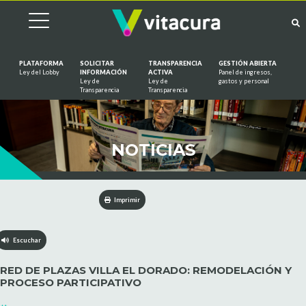
PLATAFORMA
SOLICITAR
TRANSPARENCIA
GESTIÓN ABIERTA
Ley del Lobby
INFORMACIÓN
ACTIVA
Panel de ingresos,
Ley de
Ley de
gastos y personal
Saltar al contenido
Transparencia
Transparencia
NOTICIAS
Imprimir
Escuchar
RED DE PLAZAS VILLA EL DORADO: REMODELACIÓN Y
PROCESO PARTICIPATIVO