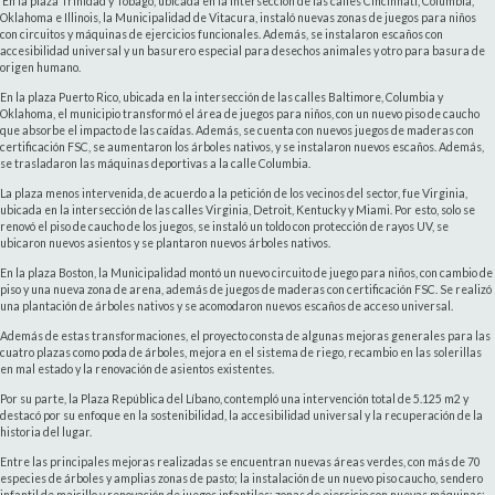
En la plaza Trinidad y Tobago, ubicada en la intersección de las calles Cincinnati, Columbia,
Oklahoma e Illinois, la Municipalidad de Vitacura, instaló nuevas zonas de juegos para niños
con circuitos y máquinas de ejercicios funcionales. Además, se instalaron escaños con
accesibilidad universal y un basurero especial para desechos animales y otro para basura de
origen humano.
En la plaza Puerto Rico, ubicada en la intersección de las calles Baltimore, Columbia y
Oklahoma, el municipio transformó el área de juegos para niños, con un nuevo piso de caucho
que absorbe el impacto de las caídas. Además, se cuenta con nuevos juegos de maderas con
certificación FSC, se aumentaron los árboles nativos, y se instalaron nuevos escaños. Además,
se trasladaron las máquinas deportivas a la calle Columbia.
La plaza menos intervenida, de acuerdo a la petición de los vecinos del sector, fue Virginia,
ubicada en la intersección de las calles Virginia, Detroit, Kentucky y Miami. Por esto, solo se
renovó el piso de caucho de los juegos, se instaló un toldo con protección de rayos UV, se
ubicaron nuevos asientos y se plantaron nuevos árboles nativos.
En la plaza Boston, la Municipalidad montó un nuevo circuito de juego para niños, con cambio de
piso y una nueva zona de arena, además de juegos de maderas con certificación FSC. Se realizó
una plantación de árboles nativos y se acomodaron nuevos escaños de acceso universal.
Además de estas transformaciones, el proyecto consta de algunas mejoras generales para las
cuatro plazas como poda de árboles, mejora en el sistema de riego, recambio en las solerillas
en mal estado y la renovación de asientos existentes.
Por su parte, la Plaza República del Líbano, contempló una intervención total de 5.125 m2 y
destacó por su enfoque en la sostenibilidad, la accesibilidad universal y la recuperación de la
historia del lugar.
Entre las principales mejoras realizadas se encuentran nuevas áreas verdes, con más de 70
especies de árboles y amplias zonas de pasto; la instalación de un nuevo piso caucho, sendero
infantil de maicillo y renovación de juegos infantiles; zonas de ejercicio con nuevas máquinas;