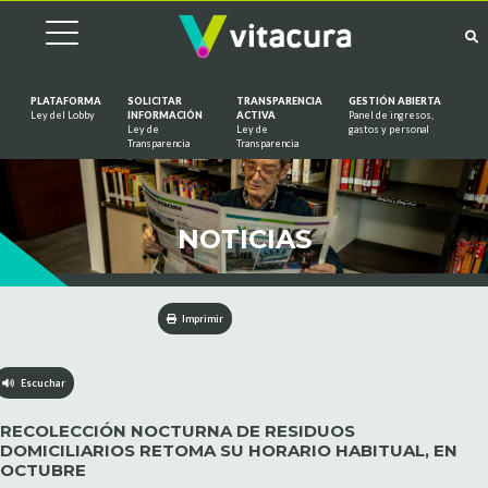
PLATAFORMA
SOLICITAR
TRANSPARENCIA
GESTIÓN ABIERTA
Ley del Lobby
INFORMACIÓN
ACTIVA
Panel de ingresos,
Ley de
Ley de
gastos y personal
Saltar al contenido
Transparencia
Transparencia
NOTICIAS
Imprimir
Escuchar
RECOLECCIÓN NOCTURNA DE RESIDUOS
DOMICILIARIOS RETOMA SU HORARIO HABITUAL, EN
OCTUBRE