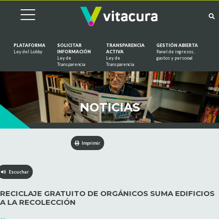
PLATAFORMA
SOLICITAR
TRANSPARENCIA
GESTIÓN ABIERTA
Ley del Lobby
INFORMACIÓN
ACTIVA
Panel de ingresos,
Ley de
Ley de
gastos y personal
Saltar al contenido
Transparencia
Transparencia
NOTICIAS
Imprimir
Escuchar
RECICLAJE GRATUITO DE ORGÁNICOS SUMA EDIFICIOS
A LA RECOLECCIÓN