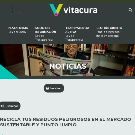
PLATAFORMA
SOLICITAR
TRANSPARENCIA
GESTIÓN ABIERTA
Ley del Lobby
INFORMACIÓN
ACTIVA
Panel de ingresos,
Ley de
Ley de
gastos y personal
Saltar al contenido
Transparencia
Transparencia
NOTICIAS
Imprimir
Escuchar
RECICLA TUS RESIDUOS PELIGROSOS EN EL MERCADO
SUSTENTABLE Y PUNTO LIMPIO