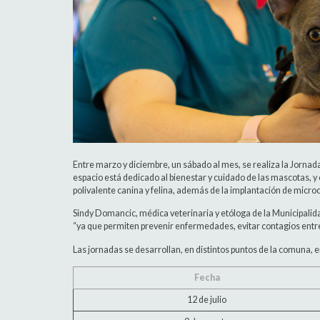
Entre marzo y diciembre, un sábado al mes, se realiza la Jornada 
espacio está dedicado al bienestar y cuidado de las mascotas, 
polivalente canina y felina, además de la implantación de microc
Sindy Domancic, médica veterinaria y etóloga de la Municipalida
“ya que permiten prevenir enfermedades, evitar contagios entre
Las jornadas se desarrollan, en distintos puntos de la comuna, e
Fecha
12 de julio