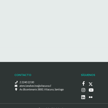
CONTACTO
SÍGUENOS
2 2240 22 00
atencionalvecino@vitacura.cl
Av. Bicentenario 3800, Vitacura, Santiago