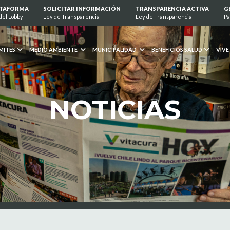
ATAFORMA
SOLICITAR INFORMACIÓN
TRANSPARENCIA ACTIVA
G
del Lobby
Ley de Transparencia
Ley de Transparencia
Pa
MITES
MEDIO AMBIENTE
MUNICIPALIDAD
BENEFICIOS SALUD
VIVE
NOTICIAS