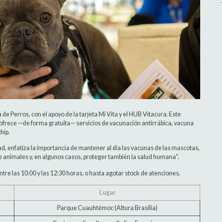
de Perros, con el apoyo de la tarjeta Mi Vita y el HUB Vitacura. Este
y ofrece —de forma gratuita— servicios de vacunación antirrábica, vacuna
hip.
d, enfatiza la importancia de mantener al día las vacunas de las mascotas,
 animales y, en algunos casos, proteger también la salud humana”.
ntre las 10:00 y las 12:30 horas, o hasta agotar stock de atenciones.
Lugar
Parque Cuauhtémoc (Altura Brasilia)