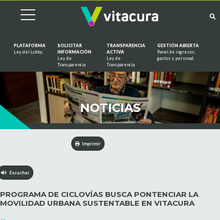
PLATAFORMA
SOLICITAR
TRANSPARENCIA
GESTIÓN ABIERTA
Ley del Lobby
INFORMACIÓN
ACTIVA
Panel de ingresos,
Ley de
Ley de
gastos y personal
Saltar al contenido
Transparencia
Transparencia
NOTICIAS
Imprimir
Escuchar
PROGRAMA DE CICLOVÍAS BUSCA PONTENCIAR LA
MOVILIDAD URBANA SUSTENTABLE EN VITACURA