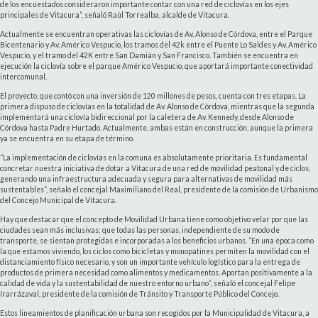
de los encuestados consideraron importante contar con una red de ciclovías en los ejes
principales de Vitacura”, señaló Raúl Torrealba, alcalde de Vitacura.
Actualmente se encuentran operativas las ciclovías de Av. Alonso de Córdova, entre el Parque
Bicentenario y Av. Américo Vespucio, los tramos del 42k entre el Puente Lo Saldes y Av. Américo
Vespucio, y el tramo del 42K entre San Damián y San Francisco. También se encuentra en
ejecución la ciclovía sobre el parque Américo Vespucio, que aportará importante conectividad
intercomunal.
El proyecto, que contó con una inversión de 120 millones de pesos, cuenta con tres etapas. La
primera dispuso de ciclovías en la totalidad de Av. Alonso de Córdova, mientras que la segunda
implementará una ciclovía bidireccional por la caletera de Av. Kennedy, desde Alonso de
Córdova hasta Padre Hurtado. Actualmente, ambas están en construcción, aunque la primera
ya se encuentra en su etapa de término.
“La implementación de ciclovías en la comuna es absolutamente prioritaria. Es fundamental
concretar nuestra iniciativa de dotar a Vitacura de una red de movilidad peatonal y de ciclos,
generando una infraestructura adecuada y segura para alternativas de movilidad más
sustentables”, señaló el concejal Maximiliano del Real, presidente de la comisión de Urbanismo
del Concejo Municipal de Vitacura.
Hay que destacar que el concepto de Movilidad Urbana tiene como objetivo velar por que las
ciudades sean más inclusivas; que todas las personas, independiente de su modo de
transporte, se sientan protegidas e incorporadas a los beneficios urbanos. “En una época como
la que estamos viviendo, los ciclos como bicicletas y monopatines permiten la movilidad con el
distanciamiento físico necesario, y son un importante vehículo logístico para la entrega de
productos de primera necesidad como alimentos y medicamentos. Aportan positivamente a la
calidad de vida y la sustentabilidad de nuestro entorno urbano”, señaló el concejal Felipe
Irarrázaval, presidente de la comisión de Tránsito y Transporte Público del Concejo.
Estos lineamientos de planificación urbana son recogidos por la Municipalidad de Vitacura, a