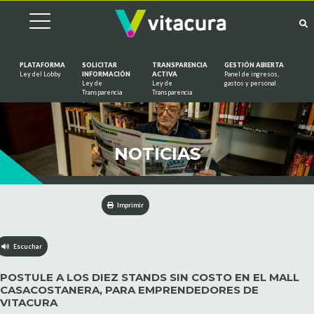
PLATAFORMA
SOLICITAR
TRANSPARENCIA
GESTIÓN ABIERTA
Ley del Lobby
INFORMACIÓN
ACTIVA
Panel de ingresos,
Ley de
Ley de
gastos y personal
Saltar al contenido
Transparencia
Transparencia
NOTICIAS
Imprimir
Escuchar
POSTULE A LOS DIEZ STANDS SIN COSTO EN EL MALL
CASACOSTANERA, PARA EMPRENDEDORES DE
VITACURA