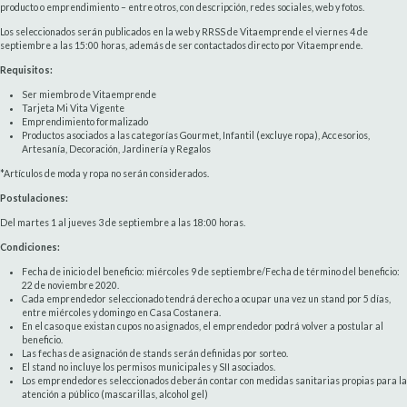
producto o emprendimiento – entre otros, con descripción, redes sociales, web y fotos.
Los seleccionados serán publicados en la web y RRSS de Vitaemprende el viernes 4 de
septiembre a las 15:00 horas, además de ser contactados directo por Vitaemprende.
Requisitos:
Ser miembro de Vitaemprende
Tarjeta Mi Vita Vigente
Emprendimiento formalizado
Productos asociados a las categorías Gourmet, Infantil (excluye ropa), Accesorios,
Artesanía, Decoración, Jardinería y Regalos
*Artículos de moda y ropa no serán considerados.
Postulaciones:
Del martes 1 al jueves 3 de septiembre a las 18:00 horas.
Condiciones:
Fecha de inicio del beneficio: miércoles 9 de septiembre/Fecha de término del beneficio:
22 de noviembre 2020.
Cada emprendedor seleccionado tendrá derecho a ocupar una vez un stand por 5 días,
entre miércoles y domingo en Casa Costanera.
En el caso que existan cupos no asignados, el emprendedor podrá volver a postular al
beneficio.
Las fechas de asignación de stands serán definidas por sorteo.
El stand no incluye los permisos municipales y SII asociados.
Los emprendedores seleccionados deberán contar con medidas sanitarias propias para la
atención a público (mascarillas, alcohol gel)