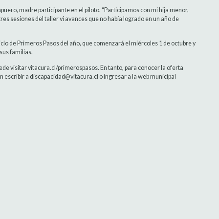
uero, madre participante en el piloto. “Participamos con mi hija menor,
 tres sesiones del taller vi avances que no había logrado en un año de
ciclo de Primeros Pasos del año, que comenzará el miércoles 1 de octubre y
sus familias.
e visitar vitacura.cl/primerospasos. En tanto, para conocer la oferta
 escribir a discapacidad@vitacura.cl o ingresar a la web municipal