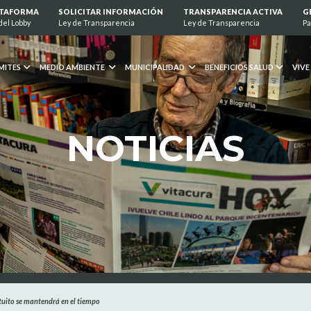
ATAFORMA
SOLICITAR INFORMACIÓN
TRANSPARENCIA ACTIVA
G
del Lobby
Ley de Transparencia
Ley de Transparencia
Pa
MITES
MEDIO AMBIENTE
MUNICIPALIDAD
BENEFICIOS SALUD
VIVE
NOTICIAS
atuito se mantendrá en el tiempo