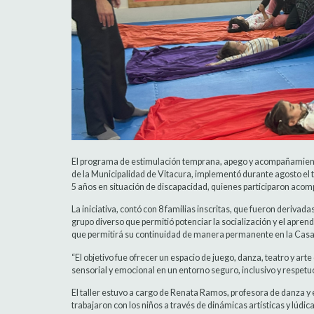
El programa de estimulación temprana, apego y acompañamiento
de la Municipalidad de Vitacura, implementó durante agosto el t
5 años en situación de discapacidad, quienes participaron acomp
La iniciativa, contó con 8 familias inscritas, que fueron deriva
grupo diverso que permitió potenciar la socialización y el apren
que permitirá su continuidad de manera permanente en la Casa
“El objetivo fue ofrecer un espacio de juego, danza, teatro y arte 
sensorial y emocional en un entorno seguro, inclusivo y respe
El taller estuvo a cargo de Renata Ramos, profesora de danza y 
trabajaron con los niños a través de dinámicas artísticas y lúdica