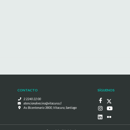
CONTACTO
SÍGUENOS
2 2240 22 00
atencionalvecino@vitacura.cl
Av. Bicentenario 3800, Vitacura, Santiago