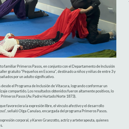
 familiar Primeros Pasos, en conjunto con el Departamento de Inclusión
aller gratuito “Pequeños en Escena”, destinado a niños y niñas de entre 3 y
añados por un adulto significativo.
das desde el Programa de Inclusión de Vitacura, logrando conformar un
dizaje compartido. Los resultados obtenidos fueron altamente positivos, lo
 Primeros Pasos (Av. Padre Hurtado Norte 1873).
que favoreciera la expresión libre, el vínculo afectivo y el desarrollo
tuoso”, señaló Olga Canulao, encargada del programa Primeros Pasos.
expresión corporal, y Karen Granzotto, actriz y arteterapeuta, quienes
s.