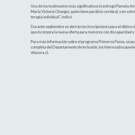
Uno de los testimonios más significativos lo entregó Pamela Amp
María Victoria Otaegui, quien tiene parálisis cerebral, y en solo
terapia individual”, indicó.
Durante septiembre se abrirán las inscripciones para el último 
que incorpora la nueva oferta para menores con discapacidad y 
Para más información sobre el programa Primeros Pasos, se pued
completa del Departamento de Inclusión, los interesados pueden
vitacura.cl.