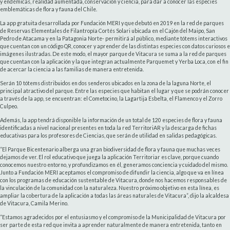
y endémicas, realidad aumentada, conservación y ciencia, para dar a conocer las especies
emblemáticas de flora y fauna del Chile.
La app gratuita desarrollada por Fundación MERI y que debutó en 2019 en la red de parques
de Reservas Elementales de Filantropía Cortés Solari ubicada en el Cajón del Maipo, San
Pedro de Atacama y en la Patagonia Norte- permitirá al público, mediante tótems interactivos
que cuentan con un código QR, conocer y aprender de las distintas especies con datos curiosos e
imágenes ilustradas. De este modo, el mayor parque de Vitacura se suma a la red de parques
que cuentan con la aplicación y la que integran actualmente Parquemet y Yerba Loca, con el fin
de acercar la ciencia a las familias de manera entretenida.
Serán 10 tótems distribuidos en dos senderos ubicados en la zona de la laguna Norte, el
principal atractivo del parque. Entre las especies que habitan el lugar y que se podrán conocer
a través de la app, se encuentran: el Cometocino, la Lagartija Esbelta, el Flamenco y el Zorro
Culpeo.
Además, la app tendrá disponible la información de un total de 120 especies de flora y fauna
identificadas a nivel nacional presentes en toda la red TerritoriAR y la descarga de fichas
educativas para los profesores de Ciencias, que serán de utilidad en salidas pedagógicas.
“El Parque Bicentenario alberga una gran biodiversidad de flora y fauna que muchas veces
dejamos de ver. El rol educativo que juega la aplicación Territoriar es clave, porque cuando
conocemos nuestro entorno, y profundizamos en él, generamos conciencia y cuidado del mismo.
Junto a Fundación MERI aceptamos el compromiso de difundir la ciencia, algo que va en línea
con los programas de educación sustentable de Vitacura, donde nos hacemos responsables de
la vinculación de la comunidad con la naturaleza. Nuestro próximo objetivo en esta línea, es
ampliar la cobertura de la aplicación a todas las áreas naturales de Vitacura”, dijo la alcaldesa
de Vitacura, Camila Merino.
“Estamos agradecidos por el entusiasmo y el compromiso de la Municipalidad de Vitacura por
ser parte de esta red que invita a aprender naturalmente de manera entretenida, tanto en