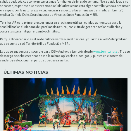
salidas pedagógicas como en panoramas familiares de fines de semana. No se cuida lo que no
se conoce, es por eso que esperamos que iniciativas como esta sigan contribuyendo a promover
el respeto por la naturaleza y concientizar respecto a las amenazas del medio ambiente”,
explica Daniela Daie, Coordinadora de Vinculación de Fundación MERI.
TerritoriAR es la primera experiencia en el país que utiliza realidad aumentada para la
sensibilización ciudadana del patrimonio natural, con el fin de generar acciones diarias y
concretas para mitigar el cambio climático.
Parque Bicentenario es el sexto pulmón verde a nivel nacional y cuarto a nivel Metropolitano
que se suma a red TerritoriAR de Fundación MERI.
La app se encuentra disponible para IOS y Android y también desde
www.territoriar.cl
. Tras su
descarga se debe escanear desde la misma aplicación el código QR puesto en el tótem del
sendero y seleccionar el parque que desea visitar.
ÚLTIMAS NOTICIAS