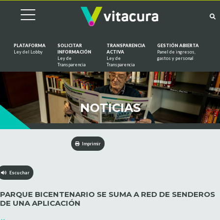
PLATAFORMA
SOLICITAR
TRANSPARENCIA
GESTIÓN ABIERTA
Ley del Lobby
INFORMACIÓN
ACTIVA
Panel de ingresos,
Ley de
Ley de
gastos y personal
Saltar al contenido
Transparencia
Transparencia
NOTICIAS
Imprimir
Escuchar
PARQUE BICENTENARIO SE SUMA A RED DE SENDEROS
DE UNA APLICACIÓN