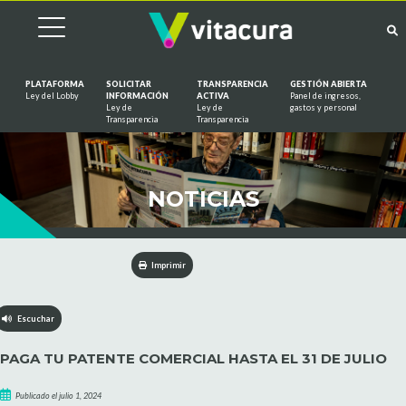
PLATAFORMA
SOLICITAR
TRANSPARENCIA
GESTIÓN ABIERTA
Ley del Lobby
INFORMACIÓN
ACTIVA
Panel de ingresos,
Ley de
Ley de
gastos y personal
Saltar al contenido
Transparencia
Transparencia
NOTICIAS
Imprimir
Escuchar
PAGA TU PATENTE COMERCIAL HASTA EL 31 DE JULIO
Publicado el julio 1, 2024