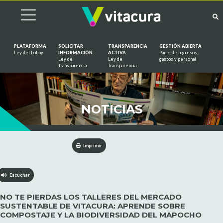
PLATAFORMA
SOLICITAR
TRANSPARENCIA
GESTIÓN ABIERTA
Ley del Lobby
INFORMACIÓN
ACTIVA
Panel de ingresos,
Ley de
Ley de
gastos y personal
Saltar al contenido
Transparencia
Transparencia
NOTICIAS
Imprimir
Escuchar
NO TE PIERDAS LOS TALLERES DEL MERCADO
SUSTENTABLE DE VITACURA: APRENDE SOBRE
COMPOSTAJE Y LA BIODIVERSIDAD DEL MAPOCHO