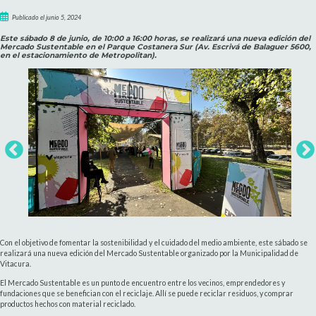
Publicado el junio 5, 2024
Este sábado 8 de junio, de 10:00 a 16:00 horas, se realizará una nueva edición del
Mercado Sustentable en el Parque Costanera Sur (Av. Escrivá de Balaguer 5600,
en el estacionamiento de Metropolitan).
Con el objetivo de fomentar la sostenibilidad y el cuidado del medio ambiente, este sábado se
realizará una nueva edición del Mercado Sustentable organizado por la Municipalidad de
Vitacura.
El Mercado Sustentable es un punto de encuentro entre los vecinos, emprendedores y
fundaciones que se benefician con el reciclaje. Allí se puede reciclar residuos, y comprar
productos hechos con material reciclado.