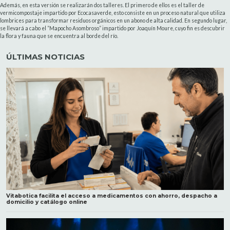
Además, en esta versión se realizarán dos talleres. El primero de ellos es el taller de
vermicompostaje impartido por Ecocasaverde, esto consiste en un proceso natural que utiliza
lombrices para transformar residuos orgánicos en un abono de alta calidad. En segundo lugar,
se llevará a cabo el “Mapocho Asombroso” impartido por Joaquín Moure, cuyo fin es descubrir
la flora y fauna que se encuentra al borde del río.
ÚLTIMAS NOTICIAS
Vitabotica facilita el acceso a medicamentos con ahorro, despacho a
domicilio y catálogo online