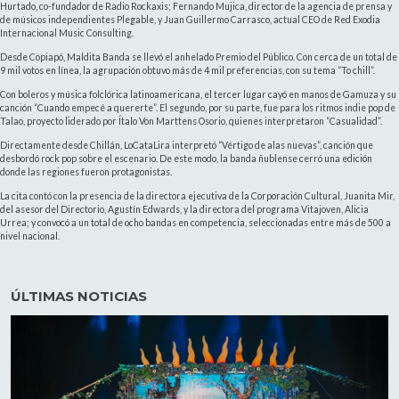
Hurtado, co-fundador de Radio Rockaxis; Fernando Mujica, director de la agencia de prensa y
de músicos independientes Plegable, y Juan Guillermo Carrasco, actual CEO de Red Exodia
Internacional Music Consulting.
Desde Copiapó, Maldita Banda se llevó el anhelado Premio del Público. Con cerca de un total de
9 mil votos en línea, la agrupación obtuvo más de 4 mil preferencias, con su tema “To chill”.
Con boleros y música folclórica latinoamericana, el tercer lugar cayó en manos de Gamuza y su
canción “Cuando empecé a quererte”. El segundo, por su parte, fue para los ritmos indie pop de
Talao, proyecto liderado por Ítalo Von Marttens Osorio, quienes interpretaron “Casualidad”.
Directamente desde Chillán, LoCataLira interpretó “Vértigo de alas nuevas”, canción que
desbordó rock pop sobre el escenario. De este modo, la banda ñublense cerró una edición
donde las regiones fueron protagonistas.
La cita contó con la presencia de la directora ejecutiva de la Corporación Cultural, Juanita Mir,
del asesor del Directorio, Agustín Edwards, y la directora del programa Vitajoven, Alicia
Urrea; y convocó a un total de ocho bandas en competencia, seleccionadas entre más de 500 a
nivel nacional.
ÚLTIMAS NOTICIAS