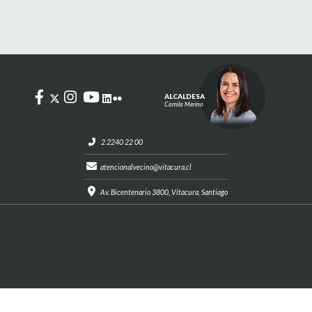
ALCALDESA
Camila Merino
2 2240 22 00
atencionalvecino@vitacura.cl
Av. Bicentenario 3800, Vitacura, Santiago