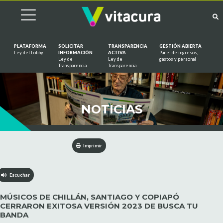
PLATAFORMA
SOLICITAR
TRANSPARENCIA
GESTIÓN ABIERTA
Ley del Lobby
INFORMACIÓN
ACTIVA
Panel de ingresos,
Ley de
Ley de
gastos y personal
Saltar al contenido
Transparencia
Transparencia
NOTICIAS
Imprimir
Escuchar
MÚSICOS DE CHILLÁN, SANTIAGO Y COPIAPÓ
CERRARON EXITOSA VERSIÓN 2023 DE BUSCA TU
BANDA