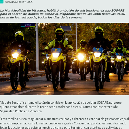
Publicado el abril 4, 2025
La Municipalidad de Vitacura, habilitó un botón de asistencia en la app SOSAFE
para el sector de Alonso de Córdova, disponible desde las 23:00 hasta las 04:30
horas de la madrugada, todos los días de la semana.
“Súbete Seguro” se llama el botón disponible en la aplicación de celular SOSAFE, para que
quienes transiten durante la noche sean escoltados hasta sus autos por inspectores de
Seguridad Pública de Vitacura.
“Esta medida busca resguardar a nuestros vecinos y asistentes a este barrio gastronómico, y al
mismo tiempo erradicar a los estacionadores ilegales. Como municipalidad estamos tomando
todas las acciones que están a nuestro alcance para terminar con este tipo de actividades