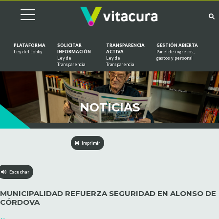
PLATAFORMA
SOLICITAR
TRANSPARENCIA
GESTIÓN ABIERTA
Ley del Lobby
INFORMACIÓN
ACTIVA
Panel de ingresos,
Ley de
Ley de
gastos y personal
Saltar al contenido
Transparencia
Transparencia
NOTICIAS
Imprimir
Escuchar
MUNICIPALIDAD REFUERZA SEGURIDAD EN ALONSO DE
CÓRDOVA