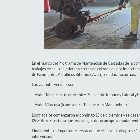
En el marco del Programa de Mantención de Calzadas de la comu
trabajos de sello de grietas y cortes en calzada en dos importa
de Pavimentos Asfálticos Bitumix S.A. en jornadas nocturnas.
Las vías intervenidas son:
– Avda. Tabancura (tramo entre Presidente Kennedy Lateral y 
– Avda. Vitacura (tramo entre Tabancura y Manquehue).
Los trabajos comenzaron el domingo 15 de diciembre y se desarr
05:30 hrs. Se estima que los trabajos durarán aproximadamente
Finalmente, es importante destacar que el tipo de trabajo es rápi
intervención.