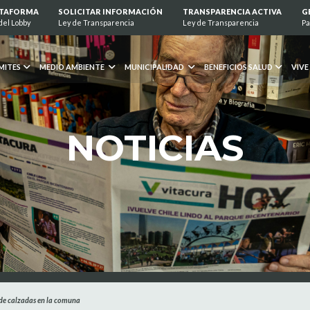
ATAFORMA
SOLICITAR INFORMACIÓN
TRANSPARENCIA ACTIVA
G
del Lobby
Ley de Transparencia
Ley de Transparencia
Pa
MITES
MEDIO AMBIENTE
MUNICIPALIDAD
BENEFICIOS SALUD
VIVE
NOTICIAS
 de calzadas en la comuna