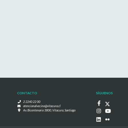
CONTACTO
SÍGUENOS
2 2240 22 00
atencionalvecino@vitacura.cl
Av. Bicentenario 3800, Vitacura, Santiago