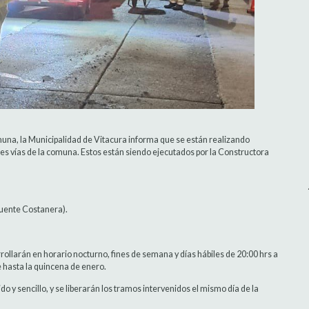
na, la Municipalidad de Vitacura informa que se están realizando
ntes vías de la comuna. Estos están siendo ejecutados por la Constructora
Puente Costanera).
ollarán en horario nocturno, fines de semana y días hábiles de 20:00 hrs a
 hasta la quincena de enero.
do y sencillo, y se liberarán los tramos intervenidos el mismo día de la