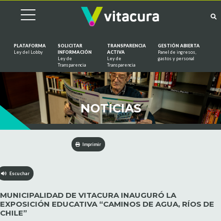
PLATAFORMA
SOLICITAR
TRANSPARENCIA
GESTIÓN ABIERTA
Ley del Lobby
INFORMACIÓN
ACTIVA
Panel de ingresos,
Ley de
Ley de
gastos y personal
Saltar al contenido
Transparencia
Transparencia
NOTICIAS
Imprimir
Escuchar
MUNICIPALIDAD DE VITACURA INAUGURÓ LA
EXPOSICIÓN EDUCATIVA “CAMINOS DE AGUA, RÍOS DE
CHILE”