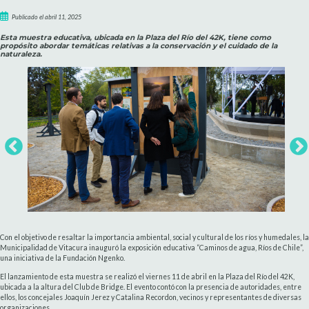
Publicado el abril 11, 2025
Esta muestra educativa, ubicada en la Plaza del Río del 42K, tiene como
propósito abordar temáticas relativas a la conservación y el cuidado de la
naturaleza.
Con el objetivo de resaltar la importancia ambiental, social y cultural de los ríos y humedales, la
Municipalidad de Vitacura inauguró la exposición educativa “Caminos de agua, Ríos de Chile”,
una iniciativa de la Fundación Ngenko.
El lanzamiento de esta muestra se realizó el viernes 11 de abril en la Plaza del Río del 42K,
ubicada a la altura del Club de Bridge. El evento contó con la presencia de autoridades, entre
ellos, los concejales Joaquín Jerez y Catalina Recordon, vecinos y representantes de diversas
organizaciones.