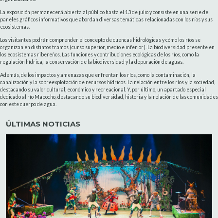
La exposición permanecerá abierta al público hasta el 13 de julio y consiste en una serie de
paneles gráficos informativos que abordan diversas temáticas relacionadas con los ríos y sus
ecosistemas.
Los visitantes podrán comprender el concepto de cuencas hidrológicas y cómo los ríos se
organizan en distintos tramos (curso superior, medio e inferior). La biodiversidad presente en
los ecosistemas ribereños. Las funciones y contribuciones ecológicas de los ríos, como la
regulación hídrica, la conservación de la biodiversidad y la depuración de aguas.
Además, de los impactos y amenazas que enfrentan los ríos, como la contaminación, la
canalización y la sobreexplotación de recursos hídricos. La relación entre los ríos y la sociedad,
destacando su valor cultural, económico y recreacional. Y, por último, un apartado especial
dedicado al río Mapocho, destacando su biodiversidad, historia y la relación de las comunidades
con este cuerpo de agua.
ÚLTIMAS NOTICIAS